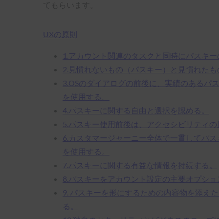
てもらいます。
UXの原則
1.アカウント関連のタスクと同時にパスキ
2.見慣れないもの（パスキー）と見慣れた
3.OSのダイアログの前後に、実績のあるパ
を使用する。
4.パスキーに関する自由と選択を認める。
5.パスキー使用前後は、アクセシビリティ
6.カスタマージャーニー全体で一貫してパ
を使用する。
7.パスキーに関する有益な情報を持続する。
8.パスキーをアカウント設定の主要オプショ
9. パスキーを形にするための内容物を添え
る。