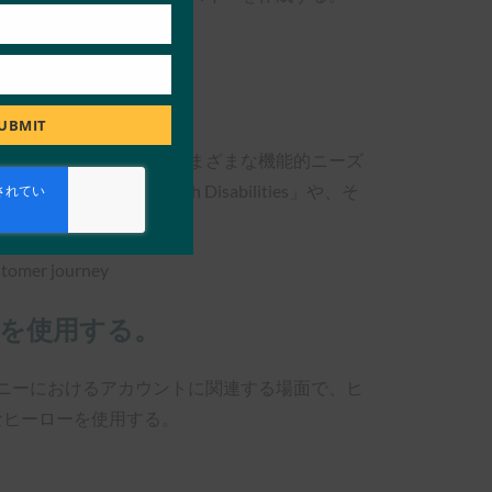
UBMIT
のワークフロー全体でさまざまな機能的ニーズ
e to People with Disabilities」や、そ
。
トを使用する。
ニーにおけるアカウントに関連する場面で、ヒ
全なヒーローを使用する。