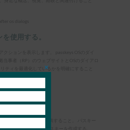
り、身近な概念、視覚、経験と関連付けること
ンを使用する。
ションを表示します。 passkeys OSのダイ
当事者（RP）のウェブサイトとOSのダイアロ
ュリティを最適化しているかを明確にすること
Close
this
module
明確なオプションを提供すること。 パスキー
うにするか、代わりにパスキーを作成する。