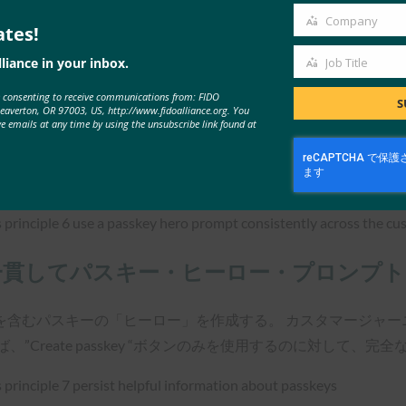
Company
ates!
Company
liance in your inbox.
Job Title
Job
シビリティの原則に従うこと。
e consenting to receive communications from: FIDO
Title
S
Beaverton, OR 97003, US, http://www.fidoalliance.org. You
ve emails at any time by using the unsubscribe link found at
され、支援技術を使用して操作でき、パスキーを使用した移動中
uidance for Making FIDO Deployments Accessibl
Guidelines (WCAG) などのアクセシビリティガイドラインに準拠します
一貫してパスキー・ヒーロー・プロンプ
を含むパスキーの「ヒーロー」を作成する。 カスタマージャー
Create passkey “ボタンのみを使用するのに対して、完