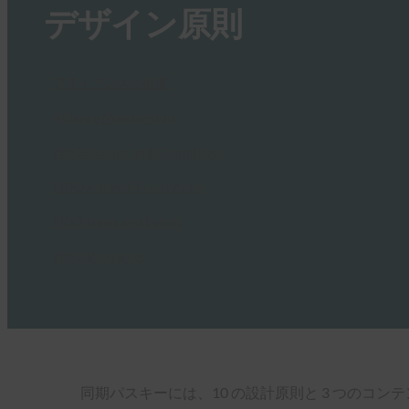
デザイン原則
アライアンスの概要
Alliance Membership
FIDO Groups and Committees
FIDO Alliance Focus Areas
FIDO News and Events
FIDO Resources
同期パスキーには、10 の設計原則と 3 つの