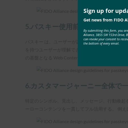
Sign up for upd
Get news from FIDO Al
5.パスキー使用前後は、アクセ
By submitting this form, you ar
Alliance, 3855 SW 153rd Drive, 
can revoke your consent to recei
パスキー は、ユーザーが認識できる方法で提示
the bottom of every email.
を持つユーザーが理解できる場合に、最もアクセスしやすくなります。 「G
の基盤となる Web Content Accessibility 
6.カスタマージャーニー全体で
特定のシンボル、見出し、メッセージ、行動喚起
ーローコンテンツを一貫してフル活用する。 例えば、”