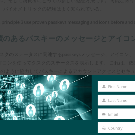
ル、そして消費者にとっての新しい認証方法です。 可能な限
ば、バイオメトリックの経験はよく知られている。
実績のあるパスキーのメッセージとアイコ
タスクのステータスに関連するpasskeysメッセージ、アイコン、アク
コンを使ってタスクのステータスを表示します。 これは、依拠
がどのように協力してパスキーによるアカウントアクセスとセキ
頼と関心を高めるのに役立ちます。
First Name
First
Name
Last Name
Last
を認める。
Name
Email
Your
ンドへの信頼を高めるためには、パスキーの作成と管理に関する
email
Country
Country
る。 パスワードリセット時に新しいパスワードを作成できるよ