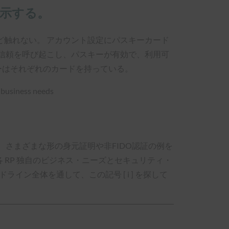
展示する。
触れない。 アカウント設定にパスキーカード
信頼を呼び起こし、パスキーが有効で、利用可
ーはそれぞれのカードを持っている。
、さまざまな形の身元証明や非FIDO認証の例を
、各 RP 独自のビジネス・ニーズとセキュリティ・
ン全体を通して、この記号 [ i ] を探して