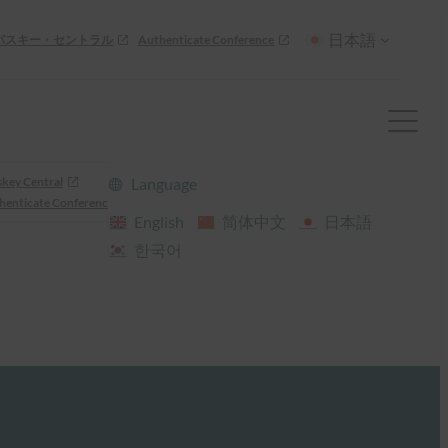
日本語
パスキー・セントラル
Authenticate Conference
skey Central
Language
henticate Conference
English
简体中文
日本語
한국어