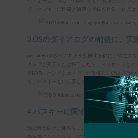
パスキー は、新しい用語、新しい視覚的なシンボ
で、パスキーの性質と価値を理解させる。 例え
3.OSのダイアログの前後に、
passkeys OSダイアログを起動する前に、現在の
アログが完了または終了したら、メッセージとアイ
グ間の「ハンドシェイク」を提供し、OSとRP
で、パスキーという新しい概念に対する人々の信
4.パスキーに関する自由と選択
消費者が自分の体験をコントロールし続け、ブラ
の有無にかかわらず、アカウントの作成を許可す