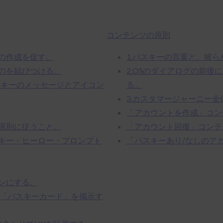
コンテンツの原則
ーの作成を促す。
1.パスキーの言葉と、彼
ものを結びつける。
2.OSのダイアログの前
スキーのメッセージとアイコン
る。
3.カスタマージャーニー
「アカウントを作成」コン
の原則に従うこと。
「アカウント回復」コンテ
スキー・ヒーロー・プロンプト
「パスキーあり/なしのア
ンにする。
た「パスキーカード」を掲示す