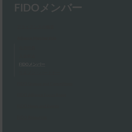
FIDOメンバー
アライアンスの概要
Alliance Membership
会員特典
入会申込
FIDOメンバー
リエゾン・パートナー
FIDO Groups and Committees
FIDO Alliance Focus Areas
FIDO News and Events
FIDO Resources