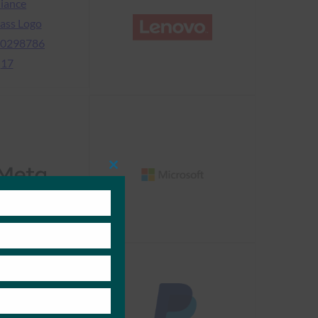
Close
this
module