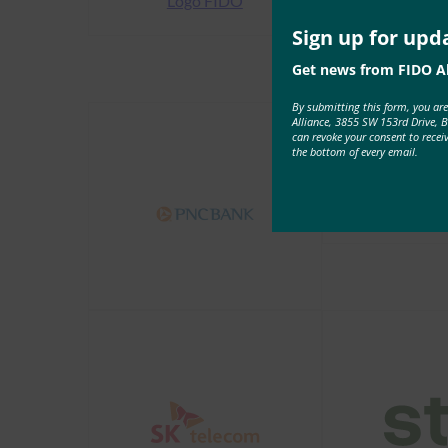
Sign up for upd
Get news from FIDO Al
By submitting this form, you ar
Alliance, 3855 SW 153rd Drive, 
can revoke your consent to recei
the bottom of every email.