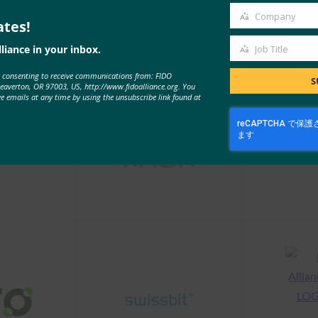
Company
ates!
Company
liance in your inbox.
Job Title
Job
e consenting to receive communications from: FIDO
Title
S
Beaverton, OR 97003, US, http://www.fidoalliance.org. You
ve emails at any time by using the unsubscribe link found at