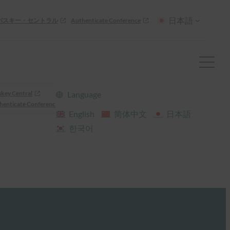
日本語
パスキー・セントラル
Authenticate Conference
skey Central
Language
henticate Conference
English
简体中文
日本語
한국어