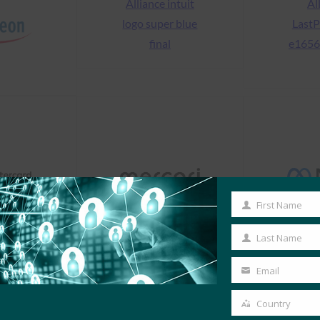
First Name
First
Name
Last Name
Last
Name
Email
Your
email
Country
Country