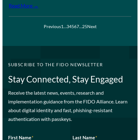
Read More →
Previous
1
…
3
4
5
6
7
…
25
Next
SUBSCRIBE TO THE FIDO NEWSLETTER
Stay Connected, Stay Engaged
Receive the latest news, events, research and
implementation guidance from the FIDO Alliance. Learn
about digital identity and fast, phishing-resistant
authentication with passkeys.
First Name
*
Last Name
*