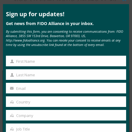
Clos
疑問に思っていますか?
プレゼンテーション
を見
this
mod
Sign up for updates!
る!
Get news from FIDO Alliance in your inbox.
By submitting this form, you are consenting to receive communications from: FIDO
Alliance, 3855 SW 153rd Drive, Beaverton, OR 97003, US,
http://www.fidoalliance.org. You can revoke your consent to receive emails at any
time by using the unsubscribe link found at the bottom of every email.
Tags:
FidoにAnything Seriesについて質問す
Type:
FIDO
る
, 
ウェビナー
, 
ビデオ
, 
証明
Videos
First Name
First
Name
Last Name
Last
Name
Email
MORE
FIDO VIDEOS
Your
email
Country
FIDOウェビナー:すべての人のためのパスキーの設
Country
計:強力な認証を大規模にシンプルにする
Company
Company
FIDO Videos
10月 23, 2025
Job Title