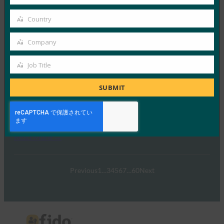
Your
FIDO Presentations
10月 26, 2021
email
Country
Country
FIDOのコラボレーションの成…
Company
Company
Read More →
Job Title
FIDOマスタークラス
Job
Title
FIDO Presentations
SUBMIT
10月 26, 2021
FIDO認証の仕組みと、FID…
Read More →
Previous
1
…
3
4
5
6
7
…
60
Next