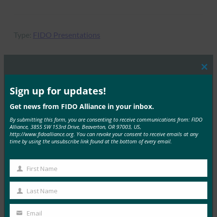
Type:
FIDO Presentations
Clos
this
MORE
FIDO PRESENTATIONS
mod
Sign up for updates!
Get news from FIDO Alliance in your inbox.
ウェビナーFIDOセキュリティキーによるユーザー
体験の最適化
By submitting this form, you are consenting to receive communications from: FIDO
Alliance, 3855 SW 153rd Drive, Beaverton, OR 97003, US,
http://www.fidoalliance.org. You can revoke your consent to receive emails at any
FIDO Presentations
time by using the unsubscribe link found at the bottom of every email.
9月 19, 2022
このウェビナーでは、FIDOセ…
First Name
First
Read More →
Name
Last Name
Last
IoTオンボーディングの課題を解決
Name
Email