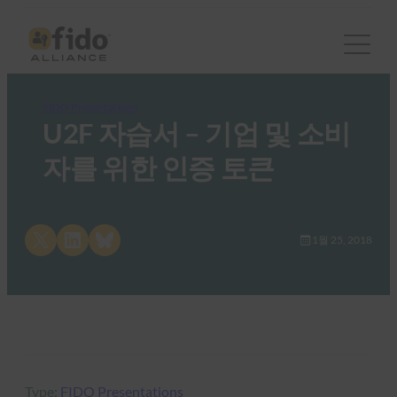
FIDO Presentations
U2F 자습서 – 기업 및 소비
자를 위한 인증 토큰
Share on X
Share on LinkedIn
Share on Bluesky
1월 25, 2018
Type:
FIDO Presentations