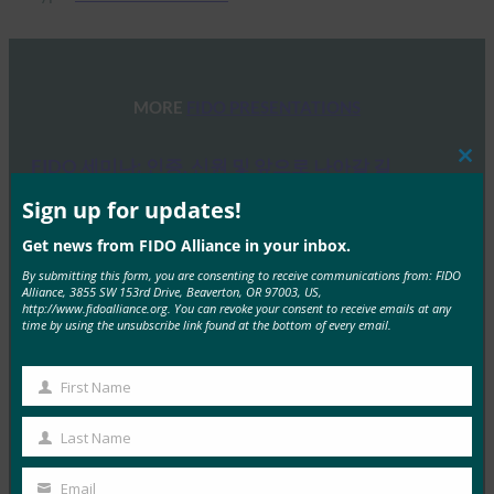
MORE
FIDO PRESENTATIONS
FIDO 세미나: 인증, 신원 및 앞으로 나아갈 길
Clos
this
FIDO Presentations
mod
Sign up for updates!
6월 13, 2025
Get news from FIDO Alliance in your inbox.
개요 FIDO 얼라이언스와 호스트 스폰서인 탈레스는 최
By submitting this form, you are consenting to receive communications from: FIDO
근 인증, 신원 및 앞으로 나아갈 길에 대한 하루…
Alliance, 3855 SW 153rd Drive, Beaverton, OR 97003, US,
http://www.fidoalliance.org. You can revoke your consent to receive emails at any
time by using the unsubscribe link found at the bottom of every email.
Read More →
FIDO 얼라이언스 멜버른 세미나 2025
First Name
First
FIDO Presentations
Name
Last Name
2월 21, 2025
Last
패스키 탐색: 호주의 FIDO 인증에 대한 심층 분석 개요
Name
Email