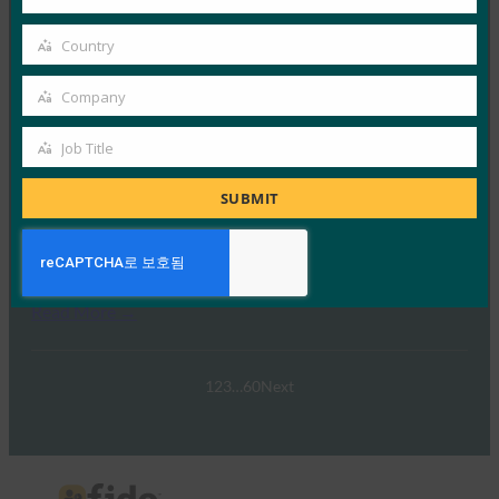
Your
FIDO 얼라이언스는 최근 호주와 그 외…
email
Country
Country
Read More →
Company
웨비나: NIST SP 800-63 디지털 ID 표준: 업데이트 및
Company
패스키에 대한 의미
Job Title
Job
FIDO Presentations
9월 30, 2024
Title
SUBMIT
NIST SP 800-63-4 디지털 ID 지침 초안의 네 번째 개정판
이 이제 공개 의견 수렴을 위해…
Read More →
1
2
3
…
60
Next