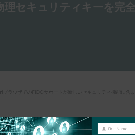
 13.3が物理セキュリティキーを完
プデートとSafariブラウザでのFIDOサポートが新しいセキュリティ機
First Name
First