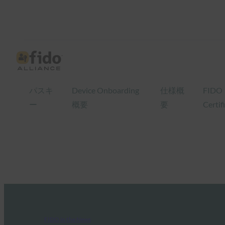
パスキ
Device Onboarding
仕様概
FIDO
ー
概要
要
Certif
FIDO in the News