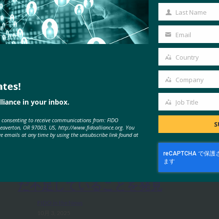
Name
Last Name
Last
Name
Email
Your
email
Country
Country
Company
ates!
Company
liance in your inbox.
Job Title
Job
MORE
FIDO IN THE NEWS
e consenting to receive communications from: FIDO
Title
S
Beaverton, OR 97003, US, http://www.fidoalliance.org. You
ve emails at any time by using the unsubscribe link found at
生体認証の最新情報:Yubicoは、世
界的な調査でパスキーの認識がま
だ不足していることを発見
FIDO in the News
10月 3, 2025