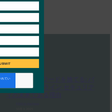
UBMIT
PC Mag: パスワードを捨てる: パ
スキーがオンライン セキュリテ
ィの未来である理由
FIDO in the News
10月 3, 2025