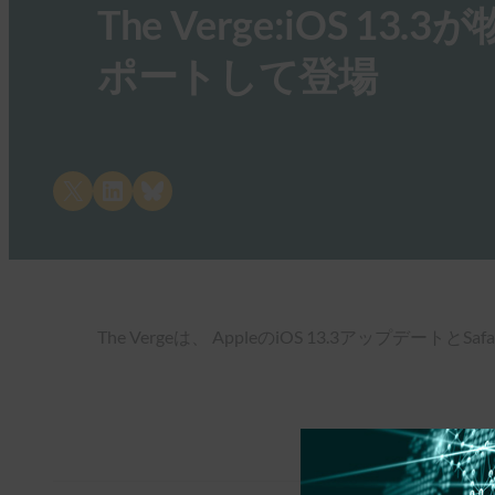
The Verge:iOS
ポートして登場
Share on X
Share on LinkedIn
Share on Bluesky
The Vergeは、 AppleのiOS 13.3アッ