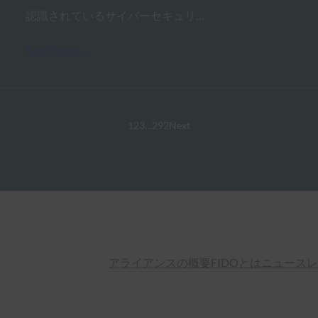
認識されているサイバーセキュリ…
Read More →
1
2
3
…
292
Next
アライアンスの概要
FIDOとは
ニュースレ