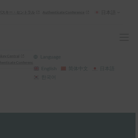
日本語
パスキー・セントラル
Authenticate Conference
skey Central
Language
henticate Conference
English
简体中文
日本語
한국어