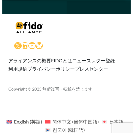
X
LinkedIn
YouTube
Bluesky
アライアンスの概要
FIDOとは
ニュースレター登録
利用規約
プライバシーポリシー
プレスセンター
Copyright © 2025 無断複写・転載を禁じます
English
(
英語
)
简体中文
(
簡体中国語
)
日本語
한국어
(
韓国語
)