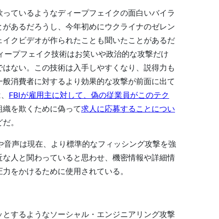
歌っているようなディープフェイクの面白いバイラ
とがあるだろうし、今年初めにウクライナのゼレン
ェイクビデオが作られたことも聞いたことがあるだ
ディープフェイク技術はお笑いや政治的な攻撃だけ
ではない。この技術は入手しやすくなり、説得力も
一般消費者に対するより効果的な攻撃が前面に出て
は、
FBIが雇用主に対して、偽の従業員がこのテク
組織を欺くために偽って
求人に応募することについ
どだ。
ビデオや音声は現在、より標準的なフィッシング攻撃を強
近な人と関わっていると思わせ、機密情報や詳細情
圧力をかけるために使用されている。
ッとするようなソーシャル・エンジニアリング攻撃