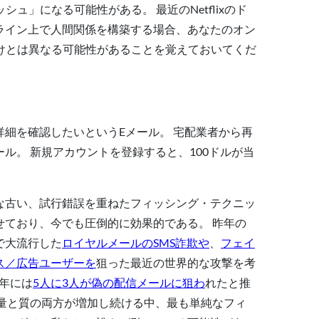
」になる可能性がある。 最近のNetflixのド
 オンライン上で人間関係を構築する場合、あなたのオン
けとは異なる可能性があることを覚えておいてくだ
詳細を確認したいというEメール。 宅配業者から再
ル。 新規アカウントを登録すると、100ドルが当
な古い、試行錯誤を重ねたフィッシング・テクニッ
せており、今でも圧倒的に効果的である。 昨年の
で大流行した
ロイヤルメールのSMS詐欺や
、
フェイ
ス／広告ユーザーを
狙った最近の世界的な攻撃を考
1年には
5人に3人が偽の配信メールに狙わ
れたと推
の量と質の両方が増加し続ける中、最も単純なフィ