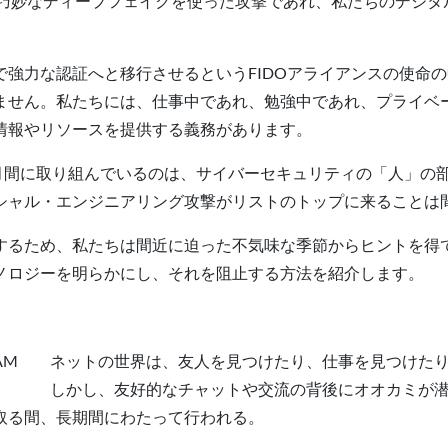
り巧妙なディープフェイクを使った攻撃であれ、私たちのデジタ
強力な認証へと移行させるというFIDOアライアンスの使命の
ません。私たちには、仕事中であれ、勉強中であれ、プライベ
情報やリソースを提供する義務があります。
向上月間に取り組んでいるのは、サイバーセキュリティの「人」の
シャル・エンジニアリング攻撃がリストのトップに来ることは
するため、私たちは間近に迫った不気味な季節からヒントを得
ノロジーを明らかにし、それを阻止する方法を紹介します。
ネットの世界は、友人を見つけたり、仕事を見つけた
しかし、友好的なチャットや交流の背後にオオカミが潜
取る間、長期間にわたって行われる。