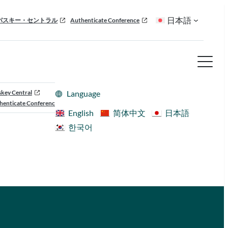
日本語
パスキー・セントラル
Authenticate Conference
skey Central
Language
henticate Conference
English
简体中文
日本語
한국어