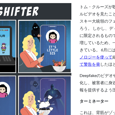
トム・クルーズが
ルビデオを見たこ
スキー大統領のフ
ろう。 しかし、
に限定されるもの
増しているため、
きている。 6月に
ノロジーを使って
て警告を発
したほ
Deepfakeの
化し、被害者に身
報を提供するよう
ターミネーター
これは、背筋がゾ