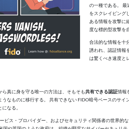
の一種である。 最
をスクレイピング
ある情報を攻撃に
度な標的型攻撃を
合法的な情報を十
誘われ、認証情報
は驚くべき速度と
から真に身を守る唯一の方法は、そもそも
共有できる認証
情報
ようなものに移行する。
共有できない
FIDO暗号ベースのサ
とになる。
のサービス・プロバイダー、およびセキュリティ関係者の世界的
 米国や英国のような政府は、組織が堅牢なサイバーセキュリテ