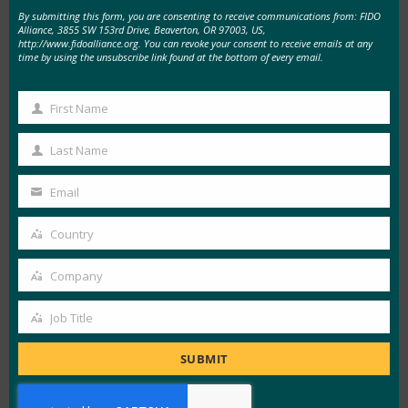
By submitting this form, you are consenting to receive communications from: FIDO
Alliance, 3855 SW 153rd Drive, Beaverton, OR 97003, US,
http://www.fidoalliance.org. You can revoke your consent to receive emails at any
time by using the unsubscribe link found at the bottom of every email.
First Name
First
Name
Last Name
Last
Name
你肯定看过一些有趣的病毒视频，比如汤姆-克鲁
Email
Your
斯（Tom Cruise）唱歌，或者听说过今年早些时候
email
Country
制作的乌克兰总统泽连斯基（Zelensky）的假视
Country
频。 但是，深度伪造技术并不仅限于喜剧和政治
Company
Company
攻击–这种技术正变得越来越容易获得，也越来越
Job Title
有说服力，从而对普通消费者进行更有效的攻击。
Job
今年 6 月，
美国联邦调查局甚至向雇主发出警告，
Title
SUBMIT
提醒他们注意假冒员工利用该技术以虚假借口申请
工作
，欺骗组织。