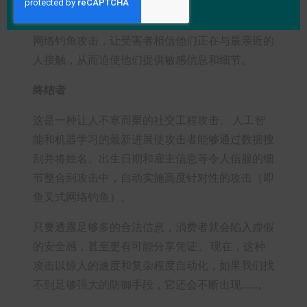
现在，Deepfake 视频和音频被用来加强更标准的
网络钓鱼攻击，让受害者相信他们正在与最亲近的
人接触，从而迫使他们提供敏感信息和细节。
终结者
这是一种让人不寒而栗的社交工程攻击。 人工智
能和机器学习的最新进展使攻击者能够通过数据搜
刮并将姓名、出生日期和雇主信息等令人信服的细
节整合到攻击中，自动实施高度针对性的攻击（即
鱼叉式网络钓鱼）。
只要透露足够多的合法信息，消费者就会陷入虚假
的安全感，甚至更有可能分享凭证。 现在，这种
攻击以惊人的速度和复杂程度自动化，如果我们找
不到足够强大的防御手段，它还会不断出现……。