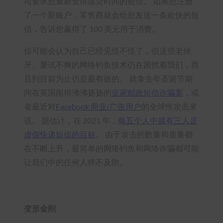
司要求您重新安排送货时间的短信。 如果您注册
了一个新账户，零售商就会给您发送一条欢快的短
信，告诉您赢得了 100 美元用于消费。
你可能会认为自己已经见怪不怪了，但这些老掉
牙、屡试不爽的网络钓鱼技术仍在困扰着我们，而
且到目前为止仍是最有效的。 就拿去年圣诞节期
间在英国闹得沸沸扬扬的
皇家邮政短信诈骗案
，或
者最近对
Facebook 商业/广告用户
的全球性攻击来
说。 据估计，在 2021 年，
每五个人中就有三人是
虚假快递短信的目标
。 由于攻击的数量和质量都
在不断上升，最简单的网络钓鱼和网络诈骗都可能
让我们中的任何人猝不及防。
变形金刚