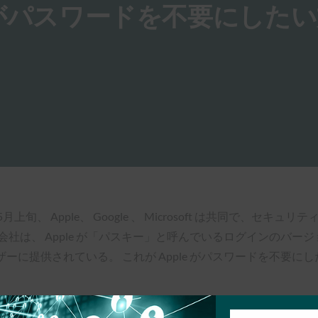
le がパスワードを不要にした
月上旬、 Apple、 Google 、 Microsoft は共同で、
ne会社は、 Apple が「パスキー」と呼んでいるログインの
ーザーに提供されている。 これが Apple がパスワードを不要に