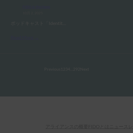
FIDO in the News
10月 2, 2025
ポッドキャスト「Identit…
Read More →
Previous
1
2
3
4
…
292
Next
アライアンスの概要
FIDOとは
ニュースレ