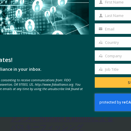
First Name
First
Name
Last Name
Last
Name
Email
Your
email
Country
Country
Company
ates!
Company
liance in your inbox.
Job Title
Job
e consenting to receive communications from: FIDO
Title
S
MORE
FIDO IN THE NEWS
Beaverton, OR 97003, US, http://www.fidoalliance.org. You
ve emails at any time by using the unsubscribe link found at
IDACポッドキャスト:FIDOアライ
アンス、Nishant Kaushikによる
パスキーフィッシング