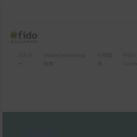
パスキ
Device Onboarding
仕様概
FIDO
ー
概要
要
Certif
FIDO in the News