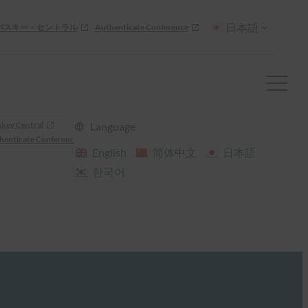
日本語
パスキー・セントラル
Authenticate Conference
skey Central
Language
henticate Conference
English
简体中文
日本語
한국어