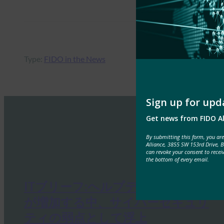
Type:
FIDO in the News
Sign up for upd
Get news from FIDO Al
By submitting this form, you ar
Alliance, 3855 SW 153rd Drive, 
can revoke your consent to recei
the bottom of every email.
ITブリーフ:ヘルプデスクは、攻撃
が増加する中、サイバーセキュリ
ティの弱点として浮上