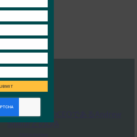
UBMIT
Ideem: FIDOのCEOであるAndrew
ShikiarとのQ/A
FIDO in the News