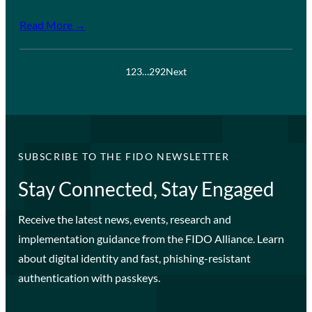
Read More →
1
2
3
…
292
Next
SUBSCRIBE TO THE FIDO NEWSLETTER
Stay Connected, Stay Engaged
Receive the latest news, events, research and
implementation guidance from the FIDO Alliance. Learn
about digital identity and fast, phishing-resistant
authentication with passkeys.