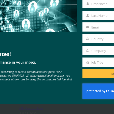
First Name
First
Name
Last Name
Last
Name
Email
Your
email
Country
Country
Company
ates!
Company
MORE
FIDO IN THE NEWS
liance in your inbox.
Job Title
Job
e consenting to receive communications from: FIDO
Title
S
Beaverton, OR 97003, US, http://www.fidoalliance.org. You
ve emails at any time by using the unsubscribe link found at
ポッドキャスト:パスワードレス
の移行:現代企業のためのアイデン
ティティの再考
FIDO in the News
9月 23, 2025