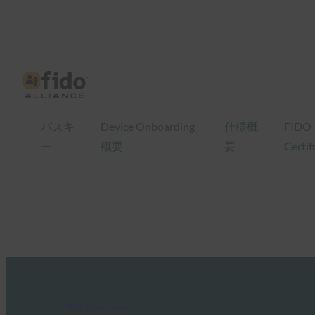
パスキ
Device Onboarding
仕様概
FIDO
ー
概要
要
Certif
FIDO in the News