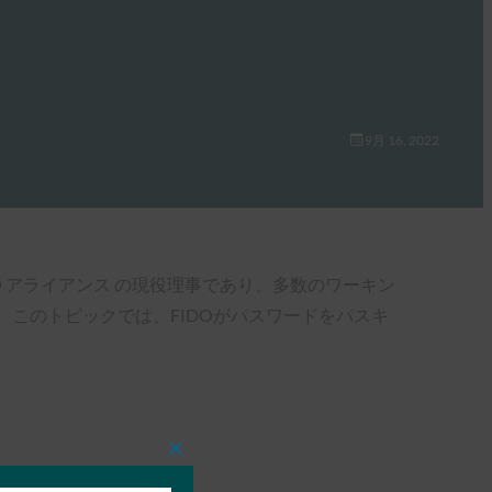
9月 16, 2022
O アライアンス の現役理事であり、多数のワーキン
このトピックでは、FIDOがパスワードをパスキ
Close
this