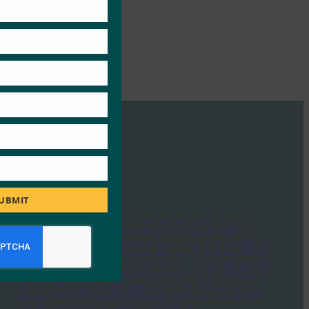
module
UBMIT
インディアン・エクスプレス:
「パスワードのリセットは企業が
思っている以上のコストを負担す
る」:Zohoの幹部がパスワードレ