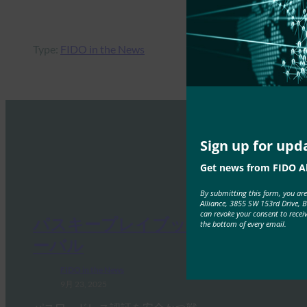
Type:
FIDO in the News
Sign up for upd
Get news from FIDO Al
By submitting this form, you ar
Alliance, 3855 SW 153rd Drive, 
can revoke your consent to recei
パスキープレイブック |HID グロ
the bottom of every email.
ーバル
FIDO in the News
9月 23, 2025