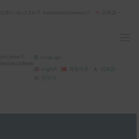
日本語
パスキー・セントラル
Authenticate Conference
skey Central
Language
henticate Conference
English
简体中文
日本語
한국어