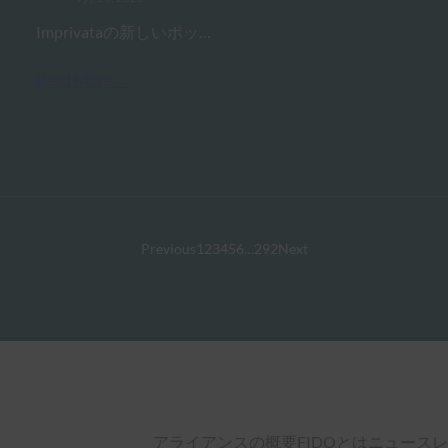
Imprivataの新しいポッ…
Read More →
Previous
1
2
3
4
5
6
…
292
Next
アライアンスの概要
FIDOとは
ニュースレ