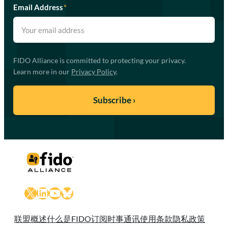
Email Address
*
FIDO Alliance is committed to protecting your privacy.
Learn more in our
Privacy Policy
.
X
LinkedIn
YouTube
Bluesky
联盟概述
什么是FIDO
订阅时事通讯
使用条款
隐私政策