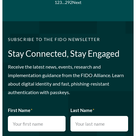
1
2
3
…
292
Next
SUBSCRIBE TO THE FIDO NEWSLETTER
Stay Connected, Stay Engaged
Receive the latest news, events, research and
implementation guidance from the FIDO Alliance. Learn
about digital identity and fast, phishing-resistant
authentication with passkeys.
First Name
*
Last Name
*