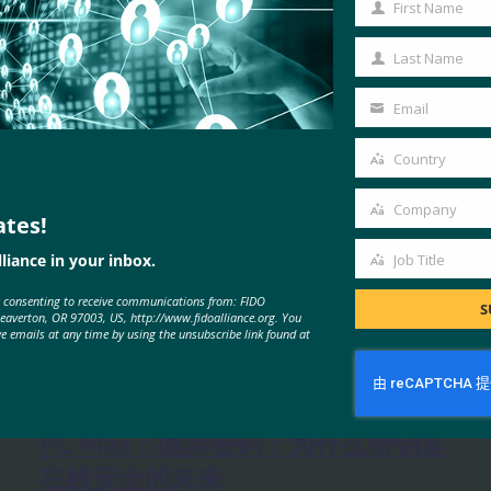
First Name
First
Name
Last Name
Last
Name
Email
Your
email
Country
Country
Company
ates!
Company
liance in your inbox.
Job Title
Job
e consenting to receive communications from: FIDO
Title
S
Beaverton, OR 97003, US, http://www.fidoalliance.org. You
ve emails at any time by using the unsubscribe link found at
MORE
FIDO IN THE NEWS
PC Mag：抛弃密码：为什么密钥是
在线安全的未来