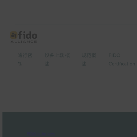
通行密
设备上载 概
规范概
FIDO
钥
述
述
Certification
FIDO in the News