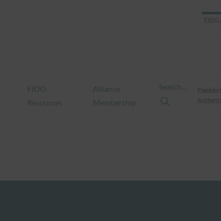
FIDO 
Search…
FIDO
Alliance
Passkey 
Authenti
Resources
Membership