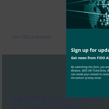
Type:
FIDO in the News
Sign up for upd
Get news from FIDO Al
By submitting this form, you ar
Alliance, 3855 SW 153rd Drive, 
can revoke your consent to recei
the bottom of every email.
生物识别更新：Yubico 发现全球调
查中仍然缺乏通行密钥意识