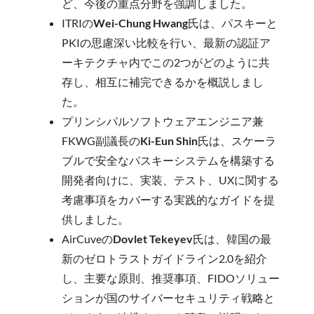
ど、今後の重点分野を強調しました。
ITRIの
Wei-Chung Hwang
氏は、パスキーと
PKIの思慮深い比較を行い、最新の認証ア
ーキテクチャ内でこの2つがどのように共
存し、相互に補完できるかを概説しまし
た。
プリンシパルソフトウェアエンジニア兼
FKWG副議長の
Ki-Eun Shin
氏は、スケーラ
ブルで安全なパスキーシステムを構築する
開発者向けに、実装、テスト、UXに関する
考慮事項をカバーする実践的なガイドを提
供しました。
AirCuveの
Dovlet Tekeyev
氏は、韓国の最
新のゼロトラストガイドライン2.0を紹介
し、主要な原則、推奨事項、FIDOソリュー
ションが国のサイバーセキュリティ戦略と