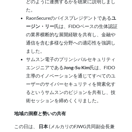
どのように連携するかを聴衆に説明しまし
た。
RaonSecureのバイスプレジデントである
ユ
ージン・リー
氏は、FIDOベースの生体認証
の業界横断的な展開経験を共有し、金融や
通信を含む多様な分野への適応性を強調し
ました。
サムスン電子のプリンシパルセキュリティ
エンジニアである
Jong-Su Kim
氏は、FIDO
主導のイノベーションを通じてすべてのユ
ーザーのサイバーセキュリティを簡素化す
るというサムスンのビジョンを共有し、技
術セッションを締めくくりました。
地域の洞察と勢いの共有
この日は、
日本
(メルカリのFJWG共同副会長兼