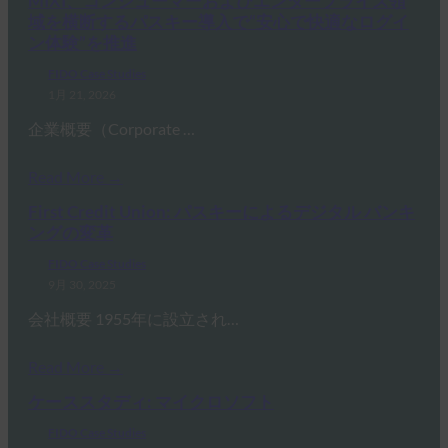
MIXI、コンシューマーおよびエンタープライズ領
域を横断するパスキー導入で“安心で快適なログイ
ン体験”を推進
FIDO Case Studies
1月 21, 2026
企業概要（Corporate …
Read More →
First Credit Union: パスキーによるデジタル バンキ
ングの変革
FIDO Case Studies
9月 30, 2025
会社概要 1955年に設立され…
Read More →
ケーススタディ: マイクロソフト
FIDO Case Studies