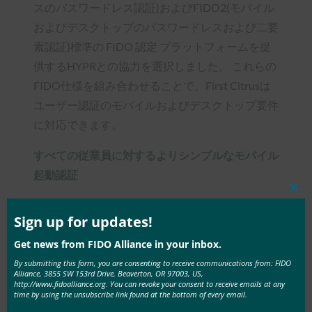
スのパスワードレス認証)およびFIDO2(モバイル
およびデスクトップのパスワードレスおよび二要
素認証)標準の FIDO 認定 プラットフォームを提
供するHYPRとの協力を選択しました。 これらの
FIDO仕様を組み合わせることで、First Citrusは
ユーザー認証のモバイルおよびデスクトップ要件
に対応できます。
すべての従業員に対する
よりシンプルなモバイル
起動認証
Clos
まず、CitrusはHYPRのFIDOプラットフォームを
this
mod
Sign up for updates!
導入し、Windows 7および10ワークステーション
にログインするすべての従業員に真のパスワード
Get news from FIDO Alliance in your inbox.
レス認証を提供しました。 導入は簡単で、1時間
By submitting this form, you are consenting to receive communications from: FIDO
Alliance, 3855 SW 153rd Drive, Beaverton, OR 97003, US,
以内にFIDO認証を活用するコンピューターを導
http://www.fidoalliance.org. You can revoke your consent to receive emails at any
time by using the unsubscribe link found at the bottom of every email.
入することができました。 数か月の評価期間を