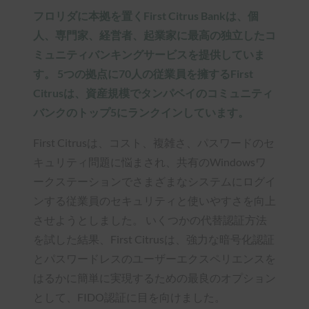
フロリダに本拠を置くFirst Citrus Bankは、個
人、専門家、経営者、起業家に最高の独立したコ
ミュニティバンキングサービスを提供していま
す。 5つの拠点に70人の従業員を擁するFirst
Citrusは、資産規模でタンパベイのコミュニティ
バンクのトップ5にランクインしています。
First Citrusは、コスト、複雑さ、パスワードのセ
キュリティ問題に悩まされ、共有のWindowsワ
ークステーションでさまざまなシステムにログイ
ンする従業員のセキュリティと使いやすさを向上
させようとしました。 いくつかの代替認証方法
を試した結果、First Citrusは、強力な暗号化認証
とパスワードレスのユーザーエクスペリエンスを
はるかに簡単に実現するための最良のオプション
として、FIDO認証に目を向けました。