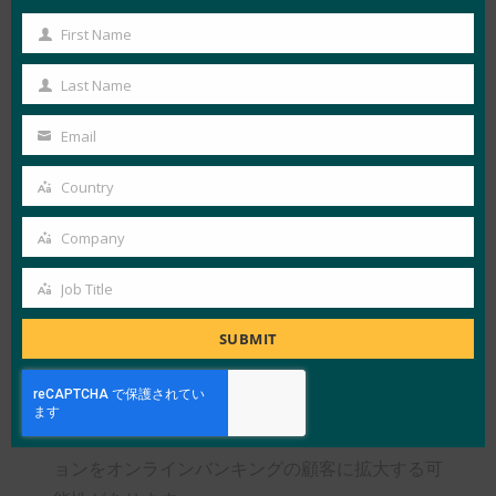
経て、First Citrusは2019年2月にFIDOソリュー
First Name
First
ションを全従業員に展開しました。
Name
Last Name
First Citrus の従業員は、ログインがモバイルで
Last
開始されるようになりました。 モバイルデバイ
Name
Email
Your
ス(iOSまたはAndroid)のネイティブ生体認証を使
email
Country
用して、First Citrusデスクトップワークステーシ
Country
ョンにログインするだけで、古いパスワードモデ
Company
Company
ルよりもはるかに高いFIDOセキュリティとプラ
イバシーが得られます。 従業員からのフィード
Job Title
Job
バックは肯定的です。最高財務責任者(CFO)は
Title
SUBMIT
「パスワードを完全に忘れてしまった」と冗談を
言った。 HYPRの FIDO 認定 プラットフォーム
は、現在、First Citrusの内部認証戦略の中核的な
要素となっており、将来的にはFIDO認証オプシ
ョンをオンラインバンキングの顧客に拡大する可