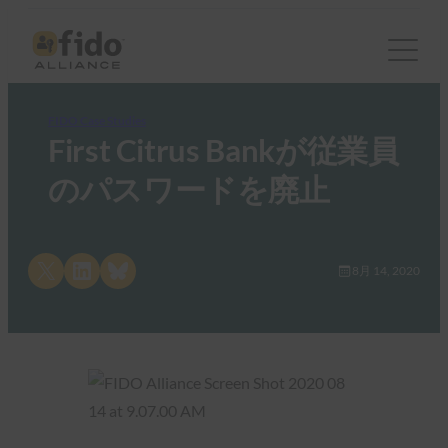
FIDO Case Studies
First Citrus Bankが従業員
のパスワードを廃止
Share on X
Share on LinkedIn
Share on Bluesky
8月 14, 2020