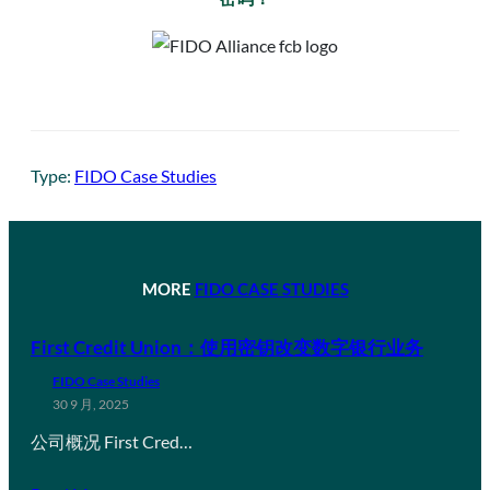
Type:
FIDO Case Studies
MORE
FIDO CASE STUDIES
First Credit Union：使用密钥改变数字银行业务
FIDO Case Studies
30 9 月, 2025
公司概况 First Cred…