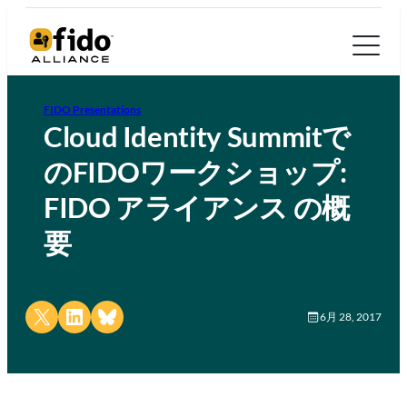
FIDO Presentations
Cloud Identity Summitで
のFIDOワークショップ:
FIDO アライアンス の概
要
Share on X
Share on LinkedIn
Share on Bluesky
6月 28, 2017