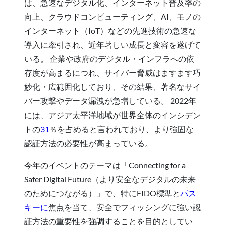
は、急速なデジタル化、インターネット普及率の
向上、クラウドコンピューティング、AI、モノの
インターネット（IoT）などの先進技術の急速な
導入に牽引され、近年著しい成長と変容を遂げて
いる。 企業や政府のデジタル・インフラへの依
存度が高まるにつれ、サイバー脅威はますます巧
妙化・広範囲化しており、その結果、著名なサイ
バー攻撃やデータ漏洩が急増している。 2022年
には、アジア太平洋地域が世界全体のインシデン
トの
31
％を占めると言われており、より強固な
認証方法の必要性が高まっている。
今年のイベントのテーマは「Connecting for a
Safer Digital Future（より安全なデジタルの未来
のためにつながる）」で、特にFIDO標準と
パス
キーに
焦点を当て、安全でフィッシングに強い認
証方法の重要性を強調することを目的としてい