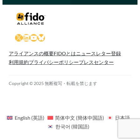
X
LinkedIn
YouTube
Bluesky
アライアンスの概要
FIDOとは
ニュースレター登録
利用規約
プライバシーポリシー
プレスセンター
Copyright © 2025 無断複写・転載を禁じます
English
(
英語
)
简体中文
(
簡体中国語
)
日本語
한국어
(
韓国語
)