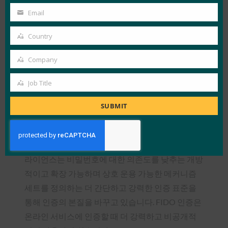
공되지만, 모든 참가자는 행사 장소인 빈펄 리조트
Name
Email
나트랑에서 최소 3박을 예약해야 합니다. 자세한 정
Your
보를 확인하고 서밋에 대한 관심을 등록하려면 웹
email
Country
Country
사이트를 방문하세요.
여기
.
Company
Company
FIDO 얼라이언스 소개
Job Title
2012년 7월, 강력한 인증 기술 간의 상호 운용성 부
Job
족을 해결하고 사용자가 여러 개의 사용자 이름과
Title
SUBMIT
비밀번호를 생성하고 기억하는 데 겪는 문제를 해
결하기 위해 FIDO(Fast IDentity Online) 연합(
www.fidoalliance.org
)이 결성되었습니다. FIDO 얼
라이언스는 비밀번호에 대한 의존도를 낮추는 개방
적이고 확장 가능하며 상호 운용 가능한 메커니즘
세트를 정의하는 더 간단하고 강력한 인증 표준을
통해 인증의 본질을 바꾸고 있습니다. FIDO 인증은
온라인 서비스에 인증할 때 더 강력하고 비공개적