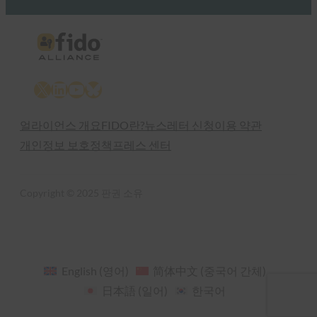
X
LinkedIn
YouTube
Bluesky
얼라이언스 개요
FIDO란?
뉴스레터 신청
이용 약관
개인정보 보호정책
프레스 센터
Copyright © 2025 판권 소유
English
(
영어
)
简体中文
(
중국어 간체
)
日本語
(
일어
)
한국어