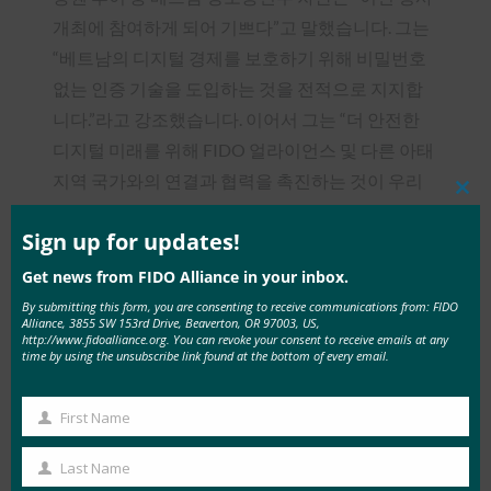
개최에 참여하게 되어 기쁘다”고 말했습니다. 그는
“베트남의 디지털 경제를 보호하기 위해 비밀번호
없는 인증 기술을 도입하는 것을 전적으로 지지합
니다.”라고 강조했습니다. 이어서 그는 “더 안전한
디지털 미래를 위해 FIDO 얼라이언스 및 다른 아태
지역 국가와의 연결과 협력을 촉진하는 것이 우리
Clos
의 열망입니다.”라고 덧붙였습니다.
this
mod
Sign up for updates!
이번 컨퍼런스에는 아태지역에서 25명 이상의 VIP
Get news from FIDO Alliance in your inbox.
게스트와 연사가 참석하며, 300명 이상이 참석할 것
By submitting this form, you are consenting to receive communications from: FIDO
으로 예상됩니다. 올해 서밋의 주요 연사로는
Alliance, 3855 SW 153rd Drive, Beaverton, OR 97003, US,
http://www.fidoalliance.org. You can revoke your consent to receive emails at any
VinCSS, 구글, 마스터카드, 삼성전자, NTT도코모,
time by using the unsubscribe link found at the bottom of every email.
SK텔레콤, 시큐어메트릭, 에어큐브, ETDA, 탈레스
등 FIDO 얼라이언스 회원사가 참여합니다.
First Name
First
Name
이제 등록이 공개되었습니다. 이 행사는 무료로 제
Last Name
Last