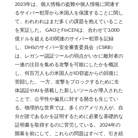
2023年は、個人情報の盗難や個人情報に関連す
るサイバー犯罪から米国人を保護することに関し
て、われわれはまだ多くの課題を抱えていること
を実証した。 GAOとFinCENは、合わせて3,000
億ドルを超えるID関連のサイバー犯罪を記録
し、DHSのサイバー安全審査委員会（CSRB）
は、レガシー認証ツールの弱点がいかに敵対者の
一連の注目を集める攻撃を可能にしたかを概説
し、何百万人もの米国人がID窃盗からの回復に
苦闘した。 一方、攻撃をブロックするために生
体認証やAIを搭載した新しいツールが導入された
ことで、公平性や偏見に対する懸念も生じてい
る。物理的な世界では、多くのアメリカ人が、自
分が誰であるかを証明するために必要な基礎的な
証明書を取得するのに苦労している。 2024年の
開幕を前にして、これらの問題はすべて、引き続