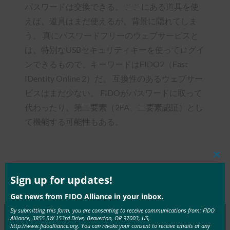
パスワードは交換できる。 ここにある道具を使
えば、道具はまだ使えるが、背景に隠れてしま
う。 真にパスワードフリーのウェブサービスと
は、特別なUSBセキュリティキーを使ってログイ
ンできるもので、キーワードはFIDO2（Fast
IDentity Online 2）だ。 互換性のあるウェブサー
ビスはまだ少ない。 FIDOがパスワードに取って
代わったり、第二要素（2FA、二要素認証）とし
て機能する可能性もある。
Clos
this
mod
Sign up for updates!
Type:
FIDO in the News
Get news from FIDO Alliance in your inbox.
By submitting this form, you are consenting to receive communications from: FIDO
Alliance, 3855 SW 153rd Drive, Beaverton, OR 97003, US,
http://www.fidoalliance.org. You can revoke your consent to receive emails at any