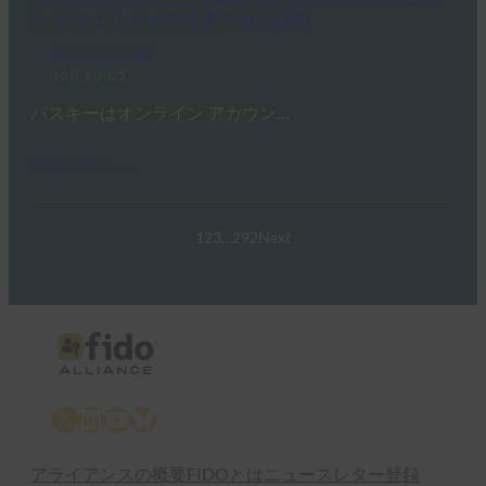
ン セキュリティの未来である理由
FIDO in the News
10月 3, 2025
パスキーはオンライン アカウン…
Read More →
1
2
3
…
292
Next
X
LinkedIn
YouTube
Bluesky
アライアンスの概要
FIDOとは
ニュースレター登録