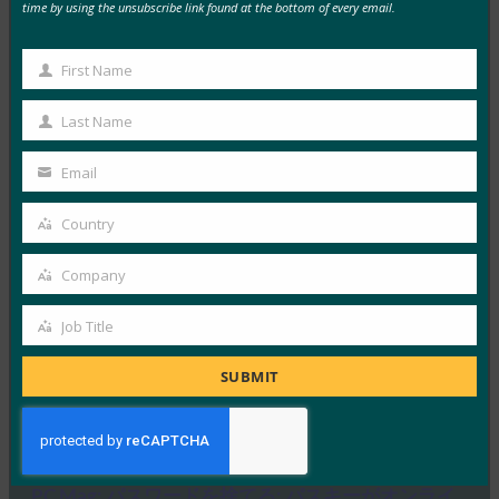
time by using the unsubscribe link found at the bottom of every email.
MORE
FIDO IN THE NEWS
生体認証の最新情報:ドイツがパスキーの採用を推
First Name
First
進し、技術ガイドライン草案を発表
Name
Last Name
FIDO in the News
Last
10月 3, 2025
Name
Email
Your
ドイツ連邦情報セキュリティ局 …
email
Country
Country
Read More →
Company
生体認証の最新情報:Yubicoは、世界的な調査でパ
Company
スキーの認識がまだ不足していることを発見
Job Title
Job
FIDO in the News
10月 3, 2025
Title
SUBMIT
認識されているサイバーセキュリ…
Read More →
PC Mag: パスワードを捨てる: パスキーがオンライ