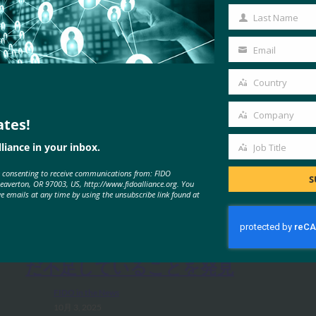
Name
Last Name
Last
Name
Email
Your
email
Country
Country
Company
ates!
Company
liance in your inbox.
Job Title
Job
MORE
FIDO IN THE NEWS
e consenting to receive communications from: FIDO
Title
S
Beaverton, OR 97003, US, http://www.fidoalliance.org. You
ve emails at any time by using the unsubscribe link found at
生体認証の最新情報:Yubicoは、世
界的な調査でパスキーの認識がま
だ不足していることを発見
FIDO in the News
10月 3, 2025