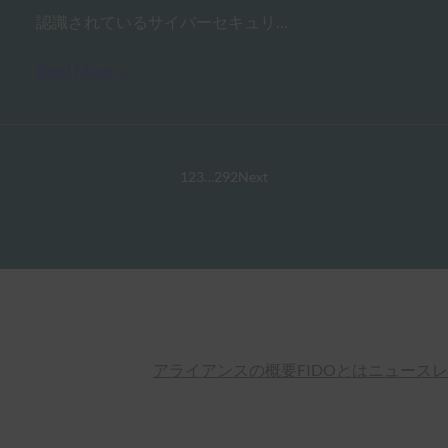
認識されているサイバーセキュリ…
Read More →
1
2
3
…
292
Next
アライアンスの概要
FIDOとは
ニュースレ