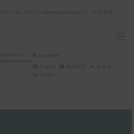
日本語
パスキー・セントラル
Authenticate Conference
skey Central
Language
henticate Conference
English
简体中文
日本語
한국어