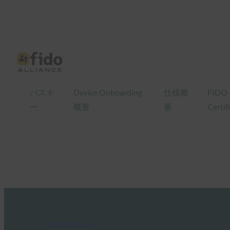
パスキ
Device Onboarding
仕様概
FIDO
ー
概要
要
Certif
FIDO in the News