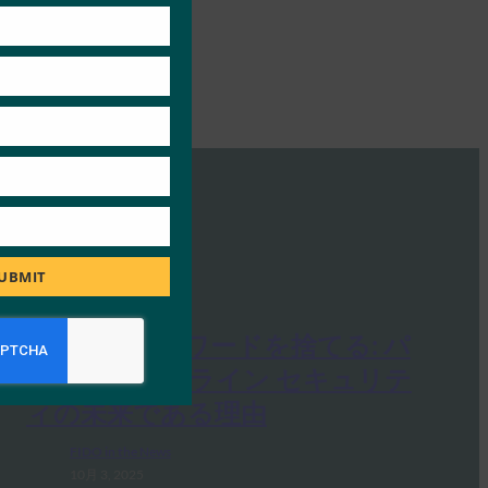
UBMIT
PC Mag: パスワードを捨てる: パ
スキーがオンライン セキュリテ
ィの未来である理由
FIDO in the News
10月 3, 2025