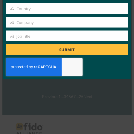
2月 14, 2024
email
Country
その欠点にもかかわらず、パスワ…
Country
Company
Company
Read More →
ウェビナーIntuitのFIDOの旅の内側
Job Title
Job
FIDO Videos
Title
SUBMIT
8月 3, 2023
Intuitは、TurboTa…
Read More →
Previous
1
…
3
4
5
6
7
…
25
Next