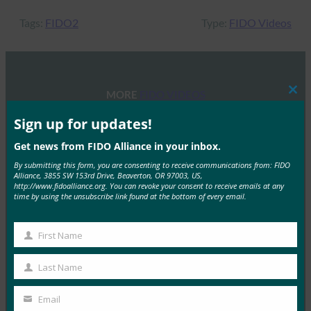
Tags:
FIDO2
Type:
FIDO Videos
MORE
FIDO VIDEOS
Clos
this
mod
Sign up for updates!
サイバーセキュリティ政策フォーラムアイデンティ
ティ、認証器、そして前途へ
Get news from FIDO Alliance in your inbox.
By submitting this form, you are consenting to receive communications from: FIDO
FIDO Videos
Alliance, 3855 SW 153rd Drive, Beaverton, OR 97003, US,
2月 23, 2024
http://www.fidoalliance.org. You can revoke your consent to receive emails at any
time by using the unsubscribe link found at the bottom of every email.
2023年は、個人情報の盗難や…
First Name
Read More →
First
Name
ウェビナー次世代認証器：デジタルサービスにパス
Last Name
Last
キーを導入する
Name
Email
FIDO Videos
Your