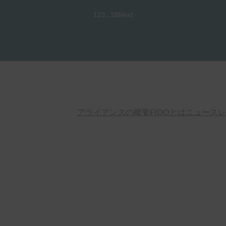
1
2
3
…
18
Next
アライアンスの概要
FIDOとは
ニュースレ