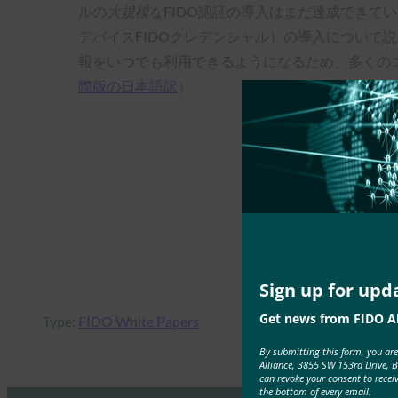
ルの
大規模な
FIDO認証の導入はまだ達成できてい
デバイスFIDOクレデンシャル）の導入について
報をいつでも利用できるようになるため、多くのコ
際版の日本語訳
）
Sign up for upd
Get news from FIDO Al
Type:
FIDO White Papers
By submitting this form, you ar
Alliance, 3855 SW 153rd Drive, 
can revoke your consent to recei
the bottom of every email.