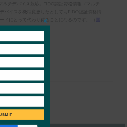
マルチデバイス対応」
FIDO認証資格情報（マルチ
デバイスを機種変更したとしてもFIDO認証資格情
ードにとって代わり得ることになるのです。 （
国
Close
this
module
UBMIT