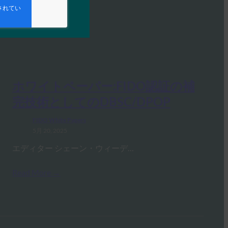
ホワイトペーパー:FIDO認証の補
完技術としてのDBSC/DPOP
FIDO White Papers
5月 20, 2025
エディター シェーン・ウィーデ…
Read More →