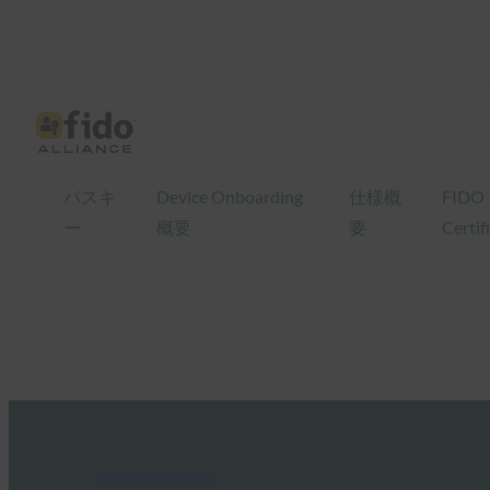
パスキ
Device Onboarding
仕様概
FIDO
ー
概要
要
Certif
FIDO White Papers