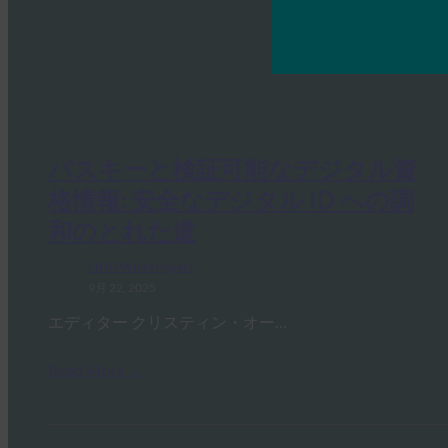
パスキーと検証可能なデジタル資
格情報: 安全なデジタル ID への調
和のとれた道
FIDO White Papers
9月 22, 2025
エディター クリスティン・オー…
Read More →