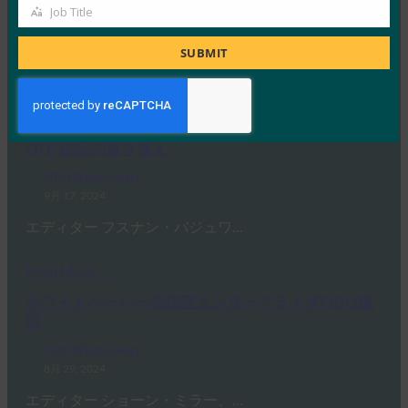
FIDO White Papers
Job Title
Job
1月 10, 2025
Title
エディター マーク・フィンドン…
SUBMIT
Read More →
ホワイトペーパー:パスキーによるパスワード +
OTP 認証の置き換え
FIDO White Papers
9月 17, 2024
エディター フスナン・バジュワ…
Read More →
ホワイトペーパー高保証エンタープライズFIDO認
証
FIDO White Papers
8月 29, 2024
エディター ショーン・ミラー、…