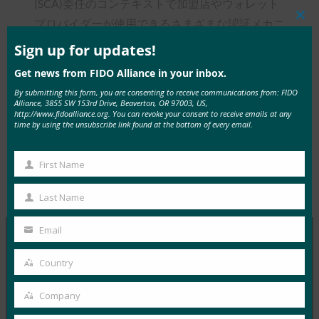
(SCA)委任のコンテキストで加盟店やウォレット
プロバイダーが使用できるさまざまな認証メカニ
Clos
this
ズムをレビューし、規制当局、銀行、加盟店、ウ
mod
Sign up for updates!
ォレットプロバイダーからの要件を満たすために
Get news from FIDO Alliance in your inbox.
FIDOが最適な立場にある理由を説明します。
By submitting this form, you are consenting to receive communications from: FIDO
Alliance, 3855 SW 153rd Drive, Beaverton, OR 97003, US,
http://www.fidoalliance.org. You can revoke your consent to receive emails at any
time by using the unsubscribe link found at the bottom of every email.
First Name
Tags:
ウォレットプロバイダー
, 
加盟店へ
Type:
FIDO
First
のSCA委任のためのFIDO
, 
白紙
White Papers
Name
Last Name
Last
Name
Email
Your
email
MORE
FIDO WHITE PAPERS
Country
Country
Company
ホワイトペーパー:安全な支払い確認
Company