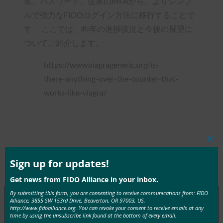
名、パスワード、従来のMFAから、よりシンプ
ルで強力なFIDOログイン方法に移行することで
す。 ここでは、昨年の進捗状況と今後の展望に
ついてご紹介します。
https://www.viagrageneric.org/is-
there-anything-over-the-counter-that-
works-like-viagra/
Clos
Tags:
AMAセッション
, 
FIDOに追いつ
Type:
FIDO
this
mod
Sign up for updates!
く
, 
ウェビナー
Presentations
Get news from FIDO Alliance in your inbox.
By submitting this form, you are consenting to receive communications from: FIDO
Alliance, 3855 SW 153rd Drive, Beaverton, OR 97003, US,
http://www.fidoalliance.org. You can revoke your consent to receive emails at any
time by using the unsubscribe link found at the bottom of every email.
MORE
FIDO PRESENTATIONS