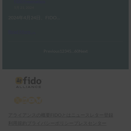
FIDO Presentations
5月 21, 2024
2024年4月24日、FIDO…
Read More →
Previous
1
2
3
4
5
…
60
Next
X
LinkedIn
YouTube
Bluesky
アライアンスの概要
FIDOとは
ニュースレター登録
利用規約
プライバシーポリシー
プレスセンター