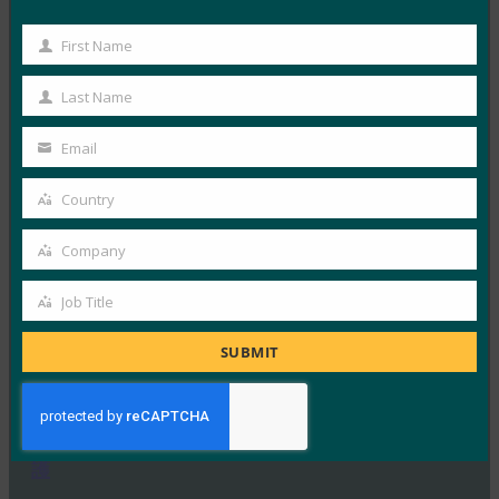
UXウェビナーシリーズ：パスキーによる消費者認
First Name
First
証で収益を上げ、コストを削減する
Name
Last Name
FIDO Presentations
Last
7月 16, 2024
Name
Email
Your
4回にわたるウェビナー・シリー…
email
Country
Country
Read More →
Company
FIDOアライアンス大阪セミナー
Company
FIDO Presentations
Job Title
Job
5月 31, 2024
Title
SUBMIT
FIDOアライアンスは、パスキ…
Read More →
FIDO台北ワークショップ：FDOによるエッジの保
護