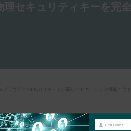
 13.3が物理セキュリティキーを完
プデートとSafariブラウザでのFIDOサポートが新しいセキュリティ機
First Name
First