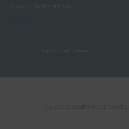
ウォレット内のIDに対するAp…
Read More →
Previous
1
2
3
4
5
…
292
Next
アライアンスの概要
FIDOとは
ニュースレ