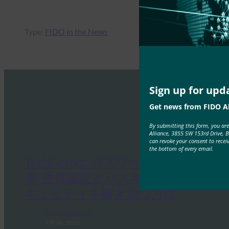
Type:
FIDO in the News
Sign up for upd
Get news from FIDO Al
By submitting this form, you ar
Alliance, 3855 SW 153rd Drive, 
can revoke your consent to recei
the bottom of every email.
TechGenyz: パスワードのない未
来: 生体認証とパスキーが真のセ
キュリティを解き放つ方法
FIDO in the News
9月 26, 2025