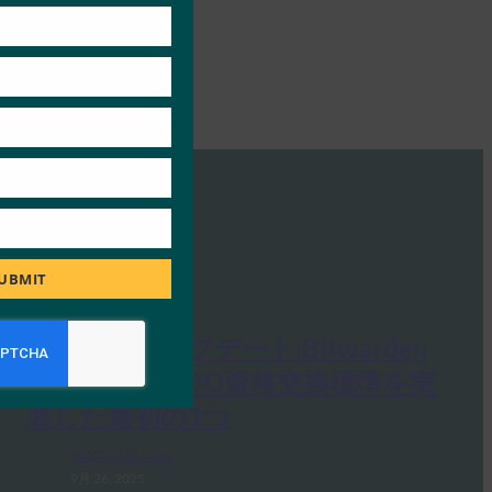
UBMIT
生体認証アップデート:Bitwarden
がiOS 26にFIDO資格交換標準を実
装した最初の1つ
FIDO in the News
9月 26, 2025