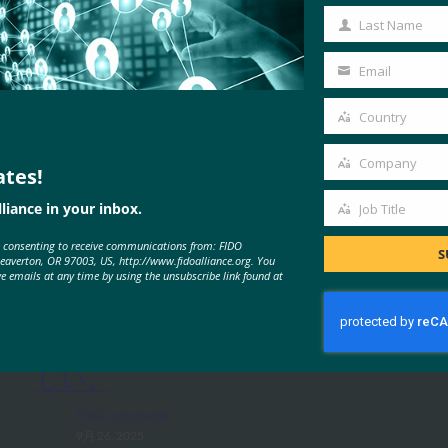
Name
Last Name
Last
Name
Email
Your
email
Country
Country
Company
ates!
Company
liance in your inbox.
Job Title
Job
MORE
FIDO IN THE NEWS
e consenting to receive communications from: FIDO
Title
S
Beaverton, OR 97003, US, http://www.fidoalliance.org. You
ve emails at any time by using the unsubscribe link found at
フォーブス:iPhoneの新しいカメ
ラ?何と。iPhoneの新しい財布?涼
しい。
FIDO in the News
9月 26, 2025