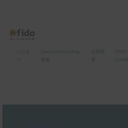
パスキ
Device Onboarding
仕様概
FIDO
ー
概要
要
Certif
FIDO in the News