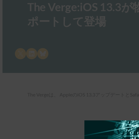
The Verge:iOS
ポートして登場
Share on X
Share on LinkedIn
Share on Bluesky
The Vergeは、 AppleのiOS 13.3アッ