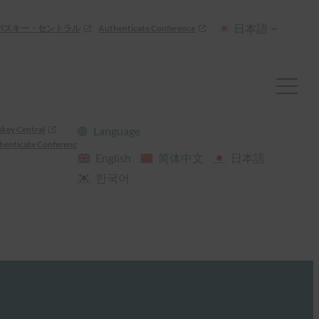
日本語
パスキー・セントラル
Authenticate Conference
skey Central
Language
henticate Conference
English
简体中文
日本語
한국어