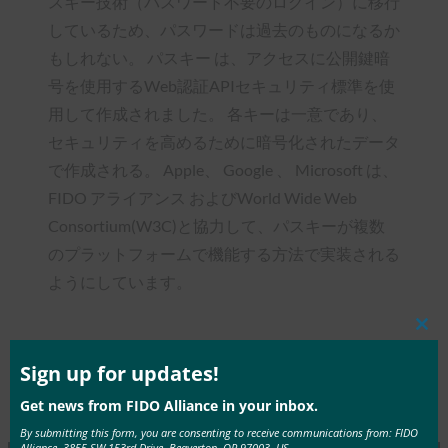
スキー技術（パスワード不要のログイン）に移行
しているため、パスワードは過去のものになるか
もしれない。 パスキー は、アクセスに公開鍵暗
号を使用するWeb認証APIセキュリティ標準を使
用して作成されました。 各キーは一意であり、
セキュリティを高めるために暗号化されたデータ
で作成される。 Apple、 Google 、 Microsoft は、
FIDO アライアンス およびWorld Wide Web
Consortium(W3C)と協力して、パスキーが複数
のプラットフォームで機能する方法で実装される
ようにしています。
Clos
this
mod
Sign up for updates!
Type:
FIDO in the News
Get news from FIDO Alliance in your inbox.
By submitting this form, you are consenting to receive communications from: FIDO
Alliance, 3855 SW 153rd Drive, Beaverton, OR 97003, US,