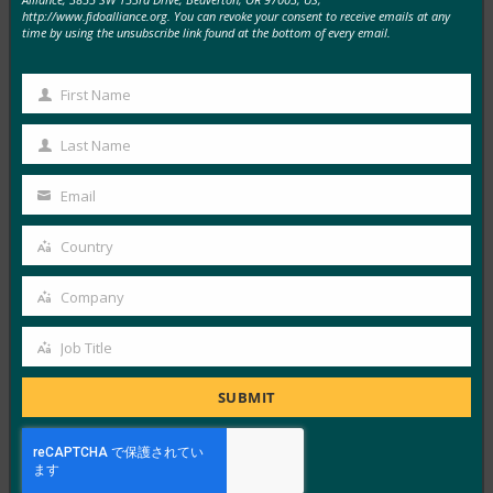
http://www.fidoalliance.org. You can revoke your consent to receive emails at any
time by using the unsubscribe link found at the bottom of every email.
MORE
FIDO IN THE NEWS
First Name
First
生体認証の最新情報:ドイツがパスキーの採用を推
Name
進し、技術ガイドライン草案を発表
Last Name
Last
FIDO in the News
Name
Email
10月 3, 2025
Your
ドイツ連邦情報セキュリティ局 …
email
Country
Country
Read More →
Company
Company
生体認証の最新情報:Yubicoは、世界的な調査でパ
Job Title
スキーの認識がまだ不足していることを発見
Job
FIDO in the News
Title
SUBMIT
10月 3, 2025
認識されているサイバーセキュリ…