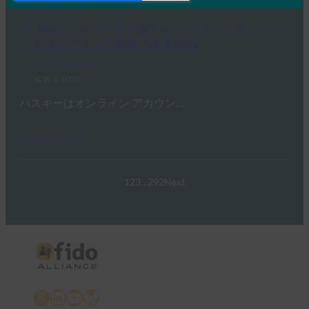
Read More →
PC Mag: パスワードを捨てる: パスキーがオンライ
ン セキュリティの未来である理由
FIDO in the News
10月 3, 2025
パスキーはオンライン アカウン…
Read More →
1
2
3
…
292
Next
X
LinkedIn
YouTube
Bluesky