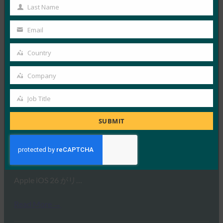
Name
Last Name
Last
Read More →
Name
Email
フォーブス:iPhoneの新しいカメラ?何と。iPhone
Your
の新しい財布?涼しい。
email
Country
Country
FIDO in the News
9月 26, 2025
Company
Company
ウォレット内のIDに対するAp…
Job Title
Job
Read More →
Title
SUBMIT
生体認証アップデート:BitwardenがiOS 26にFIDO
資格交換標準を実装した最初の1つ
FIDO in the News
9月 26, 2025
Apple iOS 26 がリ…
Read More →