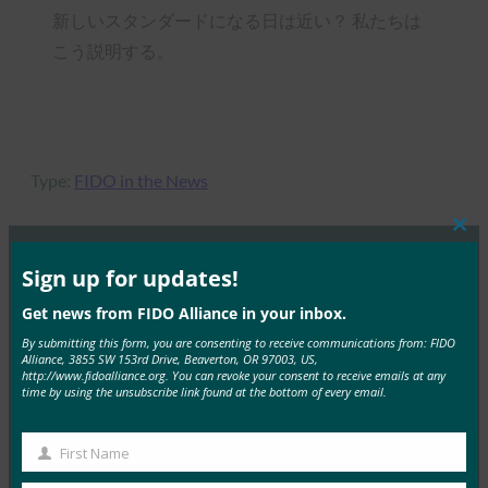
新しいスタンダードになる日は近い？ 私たちは
こう説明する。
Type:
FIDO in the News
Clos
this
mod
Sign up for updates!
MORE
FIDO IN THE NEWS
Get news from FIDO Alliance in your inbox.
By submitting this form, you are consenting to receive communications from: FIDO
TechGenyz: パスワードのない未来: 生体認証とパス
Alliance, 3855 SW 153rd Drive, Beaverton, OR 97003, US,
キーが真のセキュリティを解き放つ方法
http://www.fidoalliance.org. You can revoke your consent to receive emails at any
time by using the unsubscribe link found at the bottom of every email.
FIDO in the News
9月 26, 2025
First Name
First
生体認証は利便性を提供しますが…