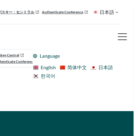
日本語
パスキー・セントラル
Authenticate Conference
skey Central
Language
henticate Conference
English
简体中文
日本語
한국어