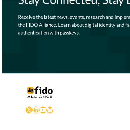
Receive the latest news, events, research and imple
the FIDO Alliance. Learn about digital identity and fa
authentication with passkeys.
X
LinkedIn
YouTube
Bluesky