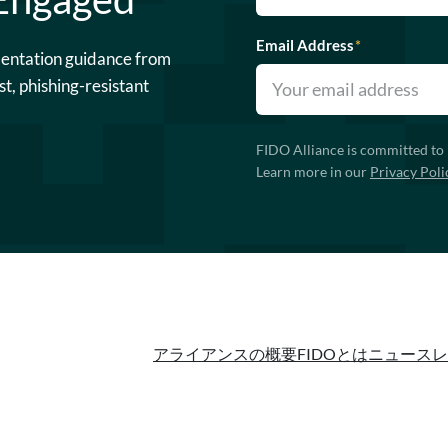
Email Address
*
mentation guidance from
st, phishing-resistant
FIDO Alliance is committed to 
Learn more in our
Privacy Poli
アライアンスの概要
FIDOとは
ニュースレ