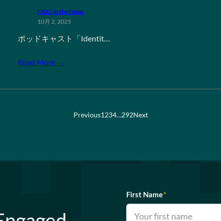
FIDO in the News
10月 2, 2025
ポッドキャスト「Identit…
Read More →
Previous
1
2
3
4
…
292
Next
First Name
*
 Engaged