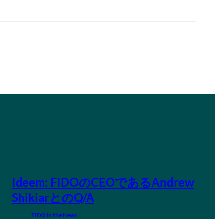
Ideem: FIDOのCEOであるAndrew
ShikiarとのQ/A
FIDO in the News