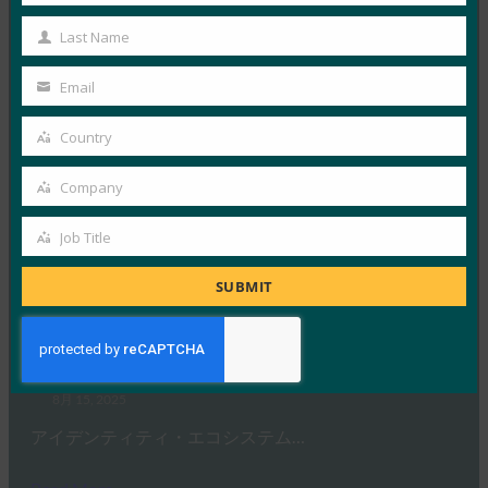
9月 4, 2025
Name
Last Name
パスキーはデバイスに関連付けら…
Last
Name
Email
Read More →
Your
email
Wired: パスキーの仕組みとその使い方
Country
Country
FIDO in the News
Company
9月 3, 2025
Company
パスキーはパスワードのない未来…
Job Title
Job
Title
Read More →
SUBMIT
ダークリーディング:NISTデジタルIDガイドライン
は脅威の状況とともに進化する
FIDO in the News
8月 15, 2025
アイデンティティ・エコシステム…