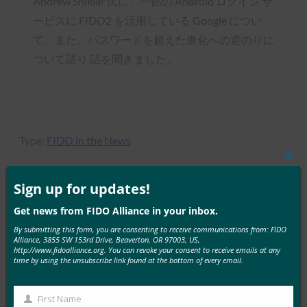
Andrew Shikiar 氏に、一部の Android ログイン サ
ービスに FIDO2 を活用している Google につい
て、また、パスワードを超えた進化への道のりに
ついて語り 話を聞きました。
Type:
FIDO in the News
Clos
this
mod
Sign up for updates!
Get news from FIDO Alliance in your inbox.
MORE
FIDO IN THE NEWS
By submitting this form, you are consenting to receive communications from: FIDO
Alliance, 3855 SW 153rd Drive, Beaverton, OR 97003, US,
PC Mag: デバイスを紛失したり、アカウントを紛失
http://www.fidoalliance.org. You can revoke your consent to receive emails at any
time by using the unsubscribe link found at the bottom of every email.
したりしますか?パスキーをバックアップする場合
はそうではありません
FIDO in the News
First Name
First