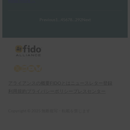
Read More →
Previous
1
…
4
5
6
7
8
…
292
Next
X
LinkedIn
YouTube
Bluesky
アライアンスの概要
FIDOとは
ニュースレター登録
利用規約
プライバシーポリシー
プレスセンター
Copyright © 2025 無断複写・転載を禁じます