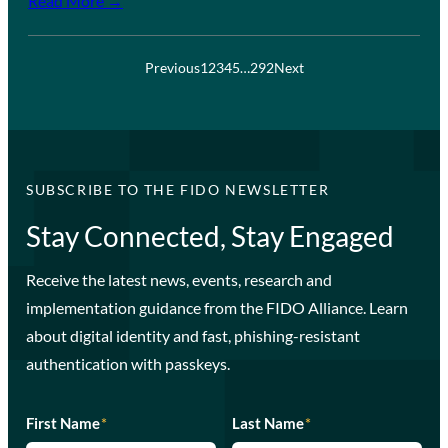
Read More →
Previous
1
2
3
4
5
…
292
Next
SUBSCRIBE TO THE FIDO NEWSLETTER
Stay Connected, Stay Engaged
Receive the latest news, events, research and
implementation guidance from the FIDO Alliance. Learn
about digital identity and fast, phishing-resistant
authentication with passkeys.
First Name
*
Last Name
*