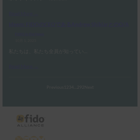
Read More →
Ideem: FIDOのCEOであるAndrew ShikiarとのQ/A
FIDO in the News
10月 1, 2025
私たちは、私たち全員が知ってい…
Read More →
Previous
1
2
3
4
…
292
Next
X
LinkedIn
YouTube
Bluesky