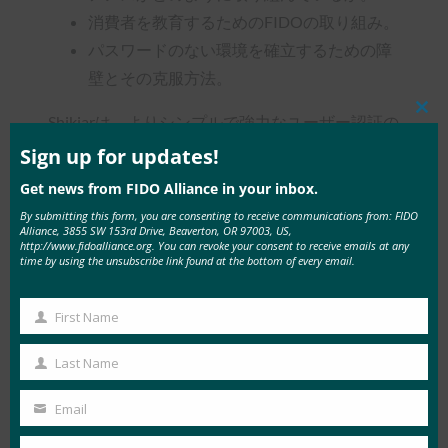
消費者を教育するためのFIDOの取り組み。
パスワードのない環境を確立するための障
壁とその克服方法。
Shikiarは、よりシンプルで強力なユーザー認証の
Clos
this
ためのオープンスタンダードと相互運用可能なエ
mod
Sign up for updates!
コシステムの構築に取り組むグローバルコンソー
Get news from FIDO Alliance in your inbox.
シアムであるFIDOアライアンスのエグゼクティ
By submitting this form, you are consenting to receive communications from: FIDO
Alliance, 3855 SW 153rd Drive, Beaverton, OR 97003, US,
ブディレクター兼最高マーケティング責任者で
http://www.fidoalliance.org. You can revoke your consent to receive emails at any
す。 以前は、Tizen Association、LiMo
time by using the unsubscribe link found at the bottom of every email.
Foundation、Liberty Alliance Projectの市場開発活
動を主導していました。
First Name
First
Name
Last Name
Last
Name
Email
Your
Type:
FIDO in the News