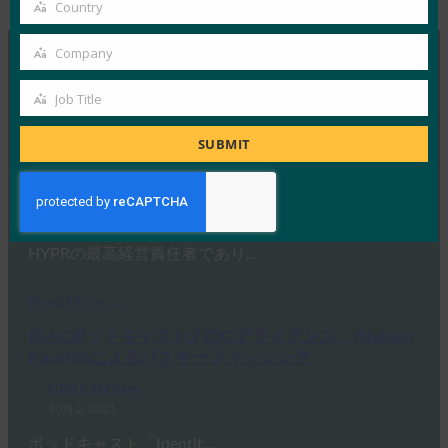
email
Country
Country
Company
Company
MORE
FIDO IN THE NEWS
Job Title
Job
Title
ITブリーフ:ヘルプデスクは、攻撃が増加する中、
SUBMIT
サイバーセキュリティの弱点として浮上
FIDO in the News
10月 3, 2025
HYPRの最高経営責任者であり…
Read More →
IDACポッドキャスト:FIDOアライアンス、Nishant
Kaushikによるパスキーフィッシング
FIDO in the News
10月 2, 2025
ポッドキャスト「Identit…