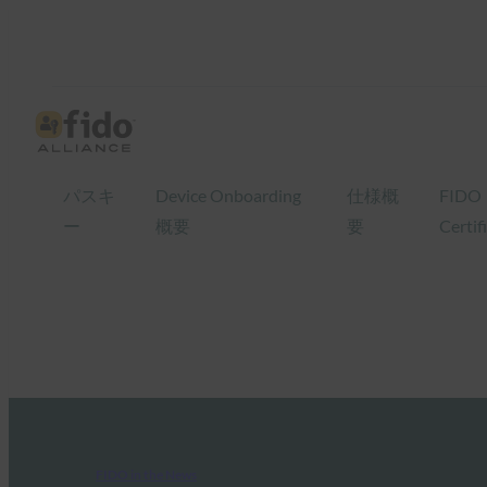
パスキ
Device Onboarding
仕様概
FIDO
ー
概要
要
Certif
FIDO in the News