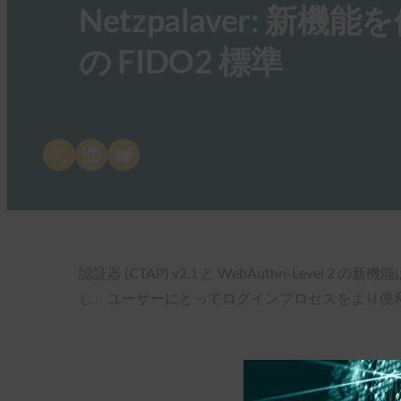
Netzpalaver:
の FIDO2 標準
Share on X
Share on LinkedIn
Share on Bluesky
認証器 (CTAP) v2.1 と WebAuthn-
し、ユーザーにとってログインプロセスをより便