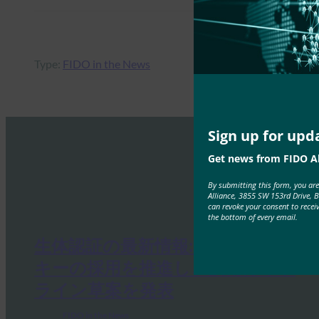
Type:
FIDO in the News
Sign up for upd
Get news from FIDO Al
By submitting this form, you ar
Alliance, 3855 SW 153rd Drive, 
can revoke your consent to recei
the bottom of every email.
生体認証の最新情報:ドイツがパス
キーの採用を推進し、技術ガイド
ライン草案を発表
FIDO in the News