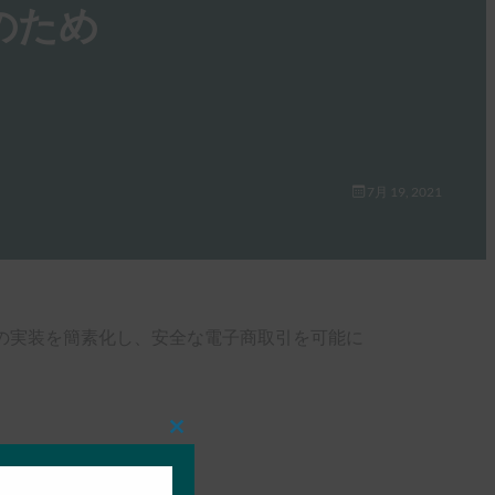
証のため
7月 19, 2021
レス手続きの実装を簡素化し、安全な電子商取引を可能に
Close
this
module