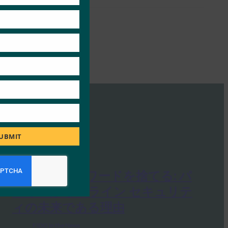
UBMIT
PC Mag: パスワードを捨てる: パ
スキーがオンライン セキュリテ
ィの未来である理由
FIDO in the News