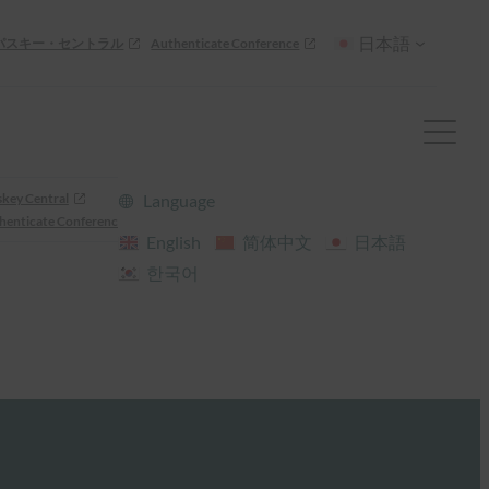
日本語
パスキー・セントラル
Authenticate Conference
skey Central
Language
henticate Conference
English
简体中文
日本語
한국어