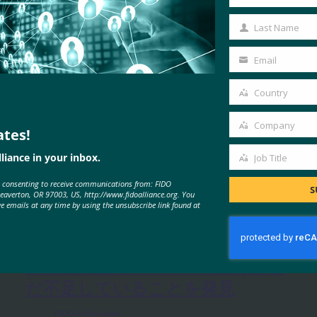
First
Name
Last Name
Last
Name
Email
Your
email
Country
Country
Company
ates!
Company
liance in your inbox.
Job Title
Job
MORE
FIDO IN THE NEWS
e consenting to receive communications from: FIDO
Title
S
Beaverton, OR 97003, US, http://www.fidoalliance.org. You
ve emails at any time by using the unsubscribe link found at
生体認証の最新情報:Yubicoは、世
界的な調査でパスキーの認識がま
だ不足していることを発見
FIDO in the News