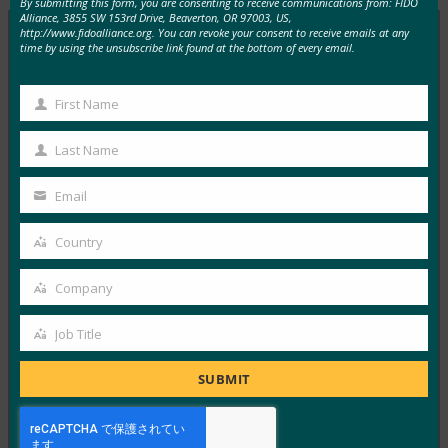
By submitting this form, you are consenting to receive communications from: FIDO
Alliance, 3855 SW 153rd Drive, Beaverton, OR 97003, US,
http://www.fidoalliance.org. You can revoke your consent to receive emails at any
time by using the unsubscribe link found at the bottom of every email.
MORE
FIDO IN THE NEWS
First Name
First
パスキープレイブック |HID グローバル
Name
Last Name
FIDO in the News
Last
9月 23, 2025
Name
Email
Your
パスワードレス認証を安全かつ戦…
email
Country
Country
Read More →
Company
ポッドキャスト:パスワードレスの移行:現代企業の
Company
ためのアイデンティティの再考
Job Title
Job
FIDO in the News
9月 23, 2025
Title
SUBMIT
Imprivataの新しいポッ…