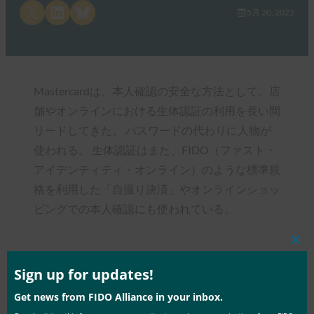
Share on X
Share on LinkedIn
Share on Bluesky
5月 20, 2022
Mastercardは、本人確認の安全な方法として、店
舗やオンラインにおける生体認証の利用を長い間
リードしてきた。 パスワードの代わりに人物が
使われる。 生体認証はまた、FIDO（ファスト・
アイデンティティ・オンライン）のような標準規
格を利用した「自撮り決済」やオンラインショッ
ピングでの本人確認にも使われている。
Clos
this
mod
Sign up for updates!
Type:
FIDO in the News
Get news from FIDO Alliance in your inbox.