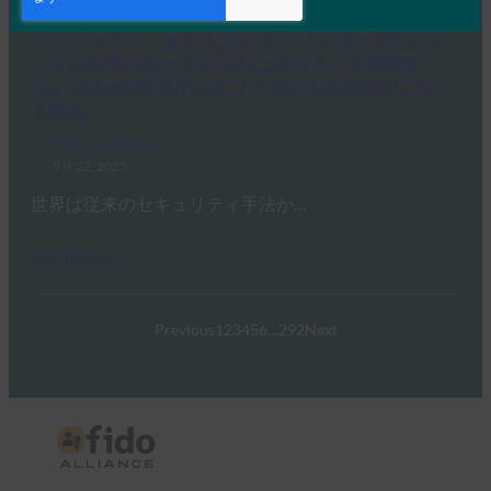
Read More →
インディアン・エクスプレス:「パスワードのリセ
ットは企業が思っている以上のコストを負担す
る」:Zohoの幹部がパスワードレス化のROIについ
て語る
FIDO in the News
9月 22, 2025
世界は従来のセキュリティ手法か…
Read More →
Previous
1
2
3
4
5
6
…
292
Next