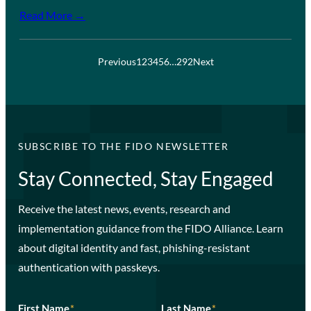
Read More →
Previous
1
2
3
4
5
6
…
292
Next
SUBSCRIBE TO THE FIDO NEWSLETTER
Stay Connected, Stay Engaged
Receive the latest news, events, research and
implementation guidance from the FIDO Alliance. Learn
about digital identity and fast, phishing-resistant
authentication with passkeys.
First Name
*
Last Name
*