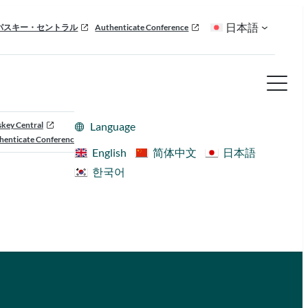
日本語
パスキー・セントラル
Authenticate Conference
skey Central
Language
henticate Conference
English
简体中文
日本語
한국어