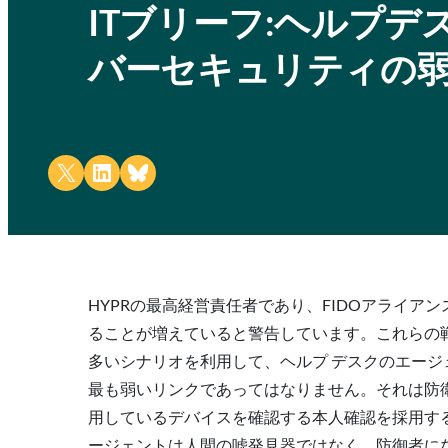
ITブリーフ:ヘルプ
バーセキュリティの
Share on X
Share on LinkedIn
Share on Bluesky
HYPRの最高経営責任者であり、FIDOアライアン
ることが増えていると警告しています。これらの
多いシナリオを利用して、ヘルプ デスクのエージ
最も弱いリンクであってはなりません。それは防
用しているデバイスを確認する本人確認を採用す
ージェントは人間の嘘発見器ではなく、防御者に