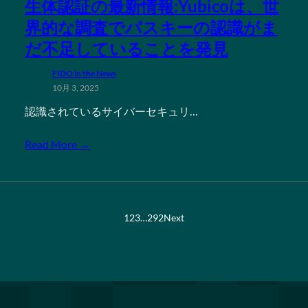
生体認証の最新情報:Yubicoは、世
界的な調査でパスキーの認識がま
だ不足していることを発見
FIDO in the News
10月 3, 2025
認識されているサイバーセキュリ…
Read More →
1
2
3
…
292
Next