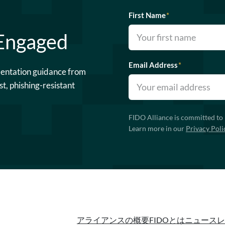
First Name
*
 Engaged
Email Address
*
mentation guidance from
st, phishing-resistant
FIDO Alliance is committed to 
Learn more in our
Privacy Poli
アライアンスの概要
FIDOとは
ニュースレ