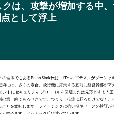
デスクは、攻撃が増加する中
弱点として浮上
スの理事でもあるBojan Simic氏は、ITヘルプデスクがソ
戦術には、多くの場合、飛行機に搭乗する直前に経営幹部がア
ェントにセキュリティ プロトコルを回避または見落とすよう
衛の第一線であるべきです。つまり、推測に頼るだけでなく、
ることを意味します。フィッシングに強い標準ベースの検証が
なり始めます」とシミック氏は述べています。