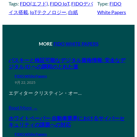
Tags:
FDO(エフド)
, 
FIDO IoT
, 
FIDOデバ
Type:
FIDO
イス搭載
, 
IoTテクノロジー
, 
白紙
White Papers
MORE
FIDO WHITE PAPERS
パスキーと検証可能なデジタル資格情報: 安全なデ
ジタル ID への調和のとれた道
FIDO White Papers
9月 22, 2025
エディター クリスティン・オー…
Read More →
ホワイトペーパー:自動車業界におけるサイバーセ
キュリティの課題への対応
FIDO White Papers