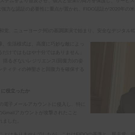
システムをより普及させ、個人と企業の両方を保護し、サービ
は強力な認証の必要性に重点が置かれ、FIDO認証が2020年
。
和党、ニューヨーク州)の基調講演で始まり、安全なデジタルI
障、生活様式は、高度に巧妙な敵によっ
るだけではもはや十分ではありません」
、揺るぎないレジリエンス(回復力)の姿
ンティティの神聖さと回復力を確保する
うに役立ったか
フの電子メールアカウントに侵入し、特に
Gmailアカウントが攻撃されたこと
れました。
ことはありませんでしたが、これはFIDOの基準と、民主党