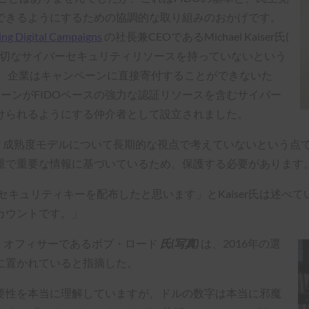
できるようにするための協調的な取り組みのおかげです。
ng Digital Campaigns
の社長兼CEOであるMichael Kaiser氏(
切なサイバーセキュリティリソースを持っていないという
。 企業はキャンペーンに直接寄付することができないた
、政治キャンペーンがFIDOベースの強力な認証リソースを含むサイバー
けられるようにする仲介者として設立されました。
リティ成熟度モデルについて長期的な視点で考えていないという点
重で重要な情報に基づいているため、保護する必要があります
のセキュリティキーを配布したと思います」とKaiser氏は述べて
カウントです。」
ィ・オフィサーであるボブ・ロード
氏(写真)
は、2016年の選
に置かれていると指摘した。
要性を本当に理解していますが、ドルの数字は本当に邪魔