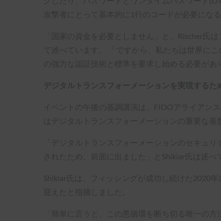
グしたり、パスワードとワンタイムパスワード(OT
攻撃者にとって基本的に1行のコードが必要にな
「国家の資金を必要としません」と、Rischer
て述べています。 「ですから、私たちは世界に
の強力な認証技術と標準を要求し始める必要があ
デジタルトランスフォーメーションを実現するため
イベントの午後の基調講演は、FIDOアライアンスのエグ
はデジタルトランスフォーメーションの重要な基
「デジタルトランスフォーメーションのセキュリ
されたため、前面に出ました」とShikiar氏は述
Shikiar氏は、フィッシングが成功し続けた20
迎えたと指摘しました。
「簡単に言うと、この悪循環を断ち切る唯一の方