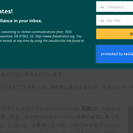
FIDOセキュリティキーとそれ以外、2種類あると思います」
Company
ates!
Company
レガシーと呼んでいます。これは封じ込められ、最小限に抑え
liance in your inbox.
Job Title
です。」
Job
e consenting to receive communications from: FIDO
Title
S
証をまったく使用しないよりはましですが、弱点を示しているた
Beaverton, OR 97003, US, http://www.fidoalliance.org. You
ve emails at any time by using the unsubscribe link found at
が重要であると考えています。
ースの強力な認証の採用を提唱していますが、ユーザーの教育と
ィの課題もいくつかあると指摘しました。 DNCの取り組み
によって公に共有されています。
のベストプラクティスに赤や青はありませんが、セキュリティキ
ィレクターであるMark Risher氏(
写真)
は、パネルデ
追加しても、ユーザーがフィッシング攻撃の被害に遭う可
た。 とはいえ、攻撃者にとって、パスワードをフィッシン