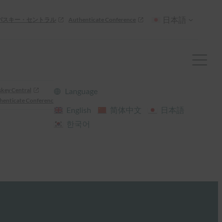
日本語
パスキー・セントラル
Authenticate Conference
skey Central
Language
henticate Conference
English
简体中文
日本語
한국어