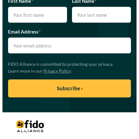
First Name
*
Last Name
*
Email Address
*
FIDO Alliance is committed to protecting your privacy.
Learn more in our
Privacy Policy
.