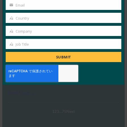
ングの変革
Name
Email
Your
FIDO Case Studies
9月 30, 2025
email
Country
Country
会社概要 1955年に設立され…
Company
Company
Read More →
Job Title
Job
FIDOセミナー:認証、アイデンティティ、そして今
後の道のり
Title
SUBMIT
FIDO Presentations
6月 13, 2025
概要 FIDOアライアンスとホ…
Read More →
1
2
3
…
75
Next