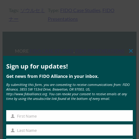
Tags:
ソウルセミ
Type:
FIDO Case Studies
, 
FIDO
ナー
Presentations
MORE
FIDO CASE STUDIES
, 
FIDO PRESENTATIONS
Clos
this
mod
Sign up for updates!
MIXI、コンシューマーおよびエンタープライズ領
域を横断するパスキー導入で“安心で快適なログイ
Get news from FIDO Alliance in your inbox.
ン体験”を推進
By submitting this form, you are consenting to receive communications from: FIDO
Alliance, 3855 SW 153rd Drive, Beaverton, OR 97003, US,
FIDO Case Studies
http://www.fidoalliance.org. You can revoke your consent to receive emails at any
1月 21, 2026
time by using the unsubscribe link found at the bottom of every email.
企業概要（Corporate …
First Name
First
Read More →
Name
Last Name
First Credit Union: パスキーによるデジタル バンキ
Last