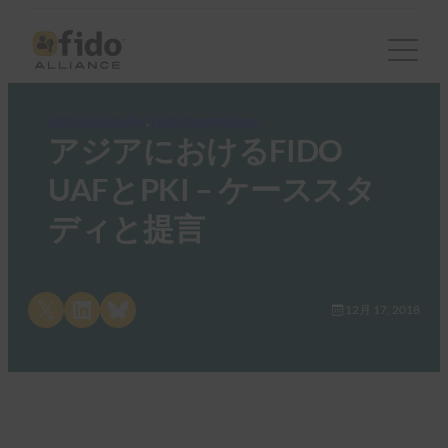
FIDO Case Studies
, 
FIDO Presentations
アジアにおけるFIDO
UAFとPKI – ケーススタ
ディと提言
Share on X
Share on LinkedIn
Share on Bluesky
12月 17, 2018