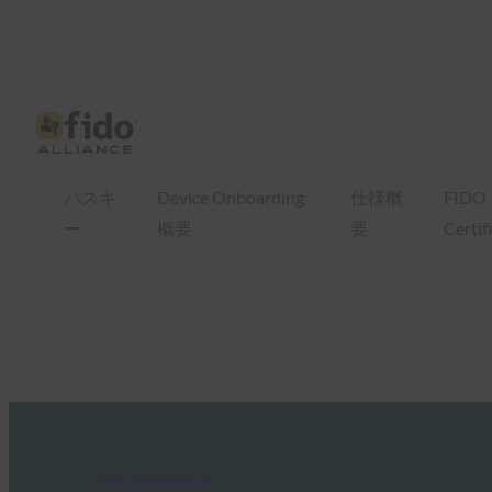
パスキ
Device Onboarding
仕様概
FIDO
ー
概要
要
Certif
FIDO Presentations