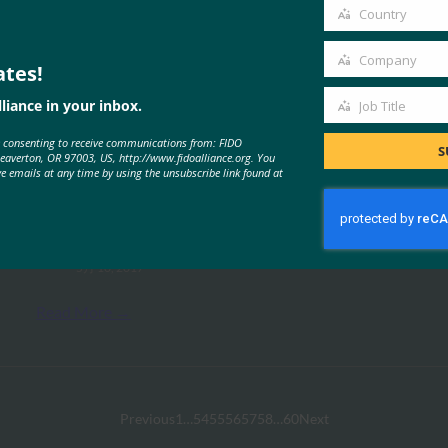
email
Country
Country
Company
ates!
Company
liance in your inbox.
Job Title
Job
MORE
FIDO PRESENTATIONS
e consenting to receive communications from: FIDO
Title
S
Beaverton, OR 97003, US, http://www.fidoalliance.org. You
ve emails at any time by using the unsubscribe link found at
FIDO認証とブロックチェーン
FIDO Presentations
5月 10, 2017
Read More →
Previous
1
…
54
55
56
57
58
…
60
Next