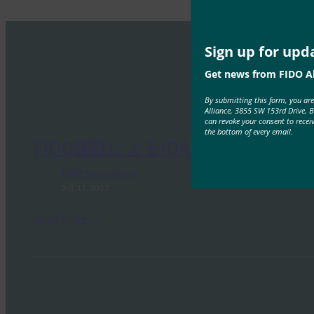
Sign up for upd
Get news from FIDO Al
By submitting this form, you ar
Alliance, 3855 SW 153rd Drive, 
can revoke your consent to recei
the bottom of every email.
FIDO認証によるIDAASの保護
FIDO Presentations
5月 11, 2017
Read More →