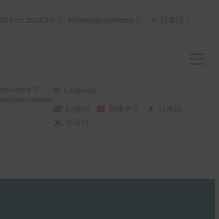
日本語
パスキー・セントラル
Authenticate Conference
skey Central
Language
henticate Conference
English
简体中文
日本語
한국어