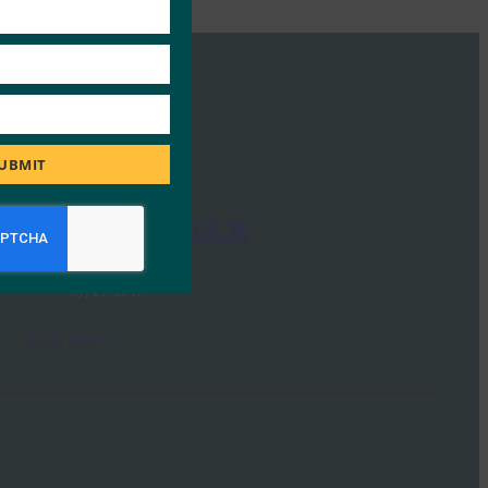
UBMIT
IoT向け認証の未来
FIDO Presentations
3月 29, 2017
Read More →