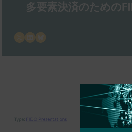
多要素決済のためのFI
Share on X
Share on LinkedIn
Share on Bluesky
Type:
FIDO Presentations