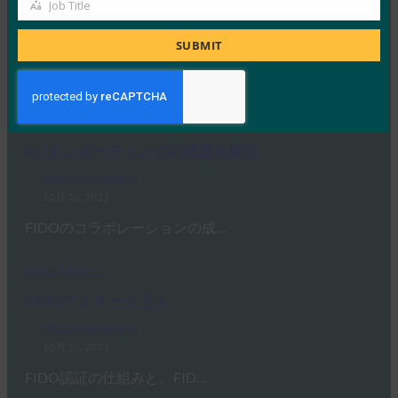
体験の最適化
Job Title
Job
FIDO Presentations
Title
SUBMIT
9月 19, 2022
このウェビナーでは、FIDOセ…
Read More →
IoTオンボーディングの課題を解決
FIDO Presentations
10月 26, 2021
FIDOのコラボレーションの成…
Read More →
FIDOマスタークラス
FIDO Presentations
10月 26, 2021
FIDO認証の仕組みと、FID…