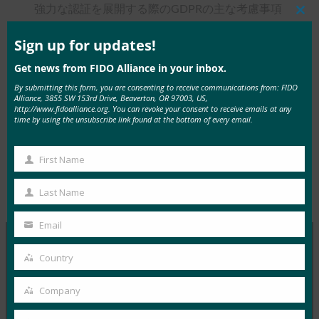
強力な認証を展開する際のGDPRの主な考慮事項
Clos
FIDO認証がデータ保護、データ主体の同意、お
this
mod
Sign up for updates!
よびデータ主体の権利に関するGDPRの記事に関
Get news from FIDO Alliance in your inbox.
連する場合
FIDOが組織のGDPR要件への対応にどのように
By submitting this form, you are consenting to receive communications from: FIDO
Alliance, 3855 SW 153rd Drive, Beaverton, OR 97003, US,
役立つか
http://www.fidoalliance.org. You can revoke your consent to receive emails at any
time by using the unsubscribe link found at the bottom of every email.
First Name
First
Name
Last Name
Tags:
GDPRとは
, 
ヨーロッパ
Type:
FIDO Presentations
Last
Name
Email
Your
email
Country
Country
MORE
FIDO PRESENTATIONS
Company
Company
ウェビナーFIDOセキュリティキーによるユーザー