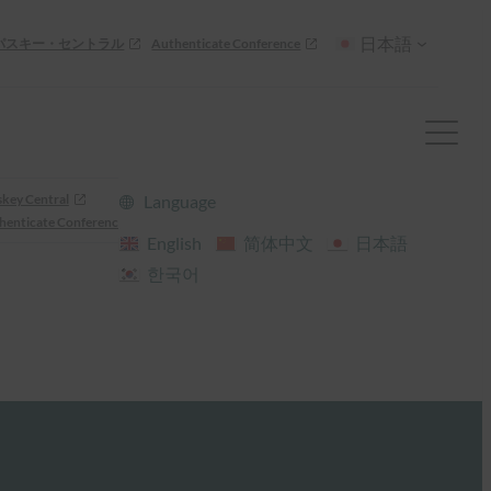
日本語
パスキー・セントラル
Authenticate Conference
skey Central
Language
henticate Conference
English
简体中文
日本語
한국어