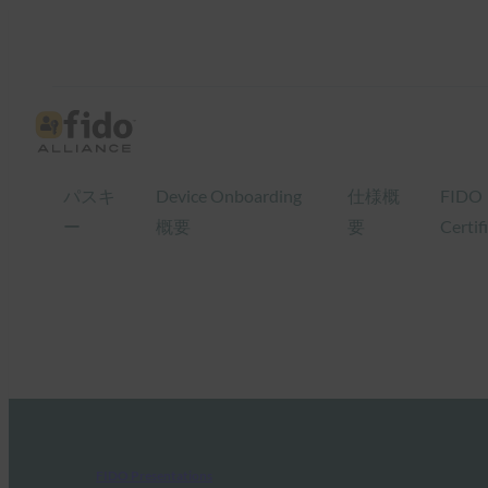
パスキ
Device Onboarding
仕様概
FIDO
ー
概要
要
Certif
FIDO Presentations