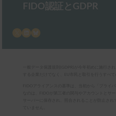
FIDO認証とGDPR
Share on X
Share on LinkedIn
Share on Bluesky
一般データ保護規則(GDPR)が今年初めに施行さ
する企業だけでなく、EU市民と取引を行うすべ
FIDOアライアンスの基準は、当初から「プライ
なのは、FIDOが第三者の関与やアカウントとサ
サーバーに保存され、照合されることが防止されて
ていません。