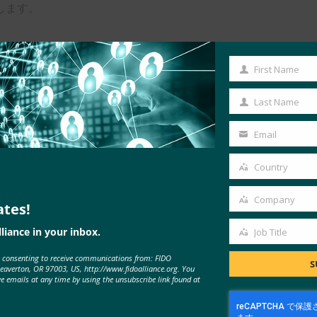
します。
よびデータ主体の権利に関するGDPRの記事に関連する場合
立つか
First Name
First
Name
Last Name
Last
Name
Email
Your
email
Country
Country
Company
ates!
Company
liance in your inbox.
Job Title
Job
e consenting to receive communications from: FIDO
Title
S
Beaverton, OR 97003, US, http://www.fidoalliance.org. You
ve emails at any time by using the unsubscribe link found at