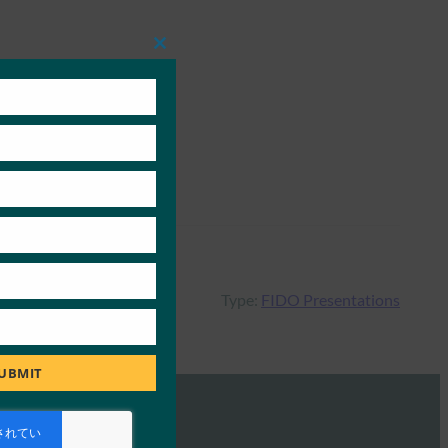
Close
this
module
Type:
FIDO Presentations
UBMIT