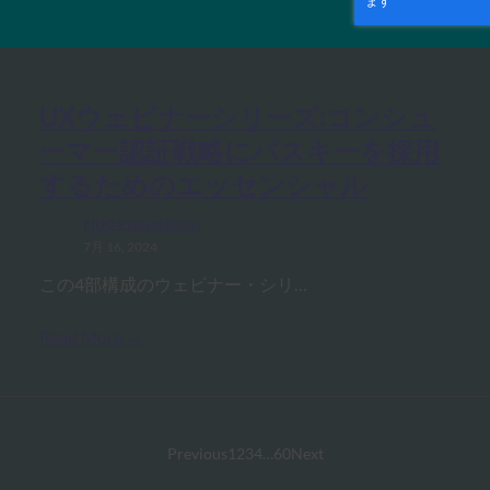
MORE
FIDO PRESENTATIONS
UXウェビナーシリーズ:コンシュ
ーマー認証戦略にパスキーを採用
するためのエッセンシャル
FIDO Presentations
7月 16, 2024
この4部構成のウェビナー・シリ…
Read More →
Previous
1
2
3
4
…
60
Next