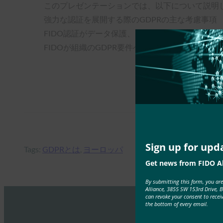
このプレゼンテーションでは、以下について説明
強力な認証を展開する際のGDPRの主な考慮事項
FIDO認証がデータ保護、データ主体の同意、お
FIDOが組織のGDPR要件への対応にどのように役
Sign up for upd
Tags:
GDPRとは
, 
ヨーロッパ
Get news from FIDO Al
By submitting this form, you ar
Alliance, 3855 SW 153rd Drive, 
can revoke your consent to recei
the bottom of every email.