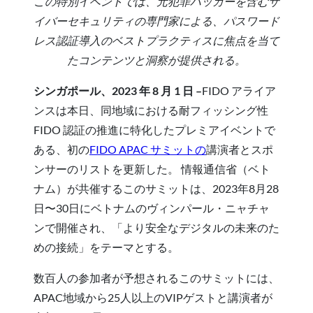
この特別イベントでは、元犯罪ハッカーを含むサ
イバーセキュリティの専門家による、パスワード
レス認証導入のベストプラクティスに焦点を当て
たコンテンツと洞察が提供される。
シンガポール、2023 年 8 月 1 日 –
FIDO アライア
ンスは本日、同地域における耐フィッシング性
FIDO 認証の推進に特化したプレミアイベントで
ある、初の
FIDO APAC サミットの
講演者とスポ
ンサーのリストを更新した。 情報通信省（ベト
ナム）が共催するこのサミットは、2023年8月28
日〜30日にベトナムのヴィンパール・ニャチャ
ンで開催され、「より安全なデジタルの未来のた
めの接続」をテーマとする。
数百人の参加者が予想されるこのサミットには、
APAC地域から25人以上のVIPゲストと講演者が