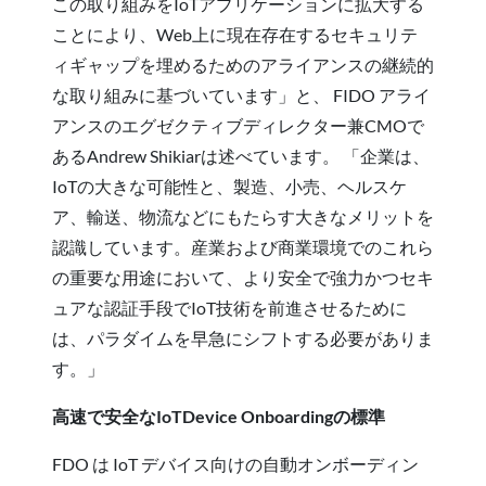
この取り組みをIoTアプリケーションに拡大する
ことにより、Web上に現在存在するセキュリテ
ィギャップを埋めるためのアライアンスの継続的
な取り組みに基づいています」と、 FIDO アライ
アンスのエグゼクティブディレクター兼CMOで
あるAndrew Shikiarは述べています。 「企業は、
IoTの大きな可能性と、製造、小売、ヘルスケ
ア、輸送、物流などにもたらす大きなメリットを
認識しています。産業および商業環境でのこれら
の重要な用途において、より安全で強力かつセキ
ュアな認証手段でIoT技術を前進させるために
は、パラダイムを早急にシフトする必要がありま
す。」
高速で安全なIoTDevice Onboardingの標準
FDO は IoT デバイス向けの自動オンボーディン