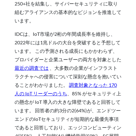
250+社を結集し、サイバーセキュリティに取り
組むアライアンスの基本的なビジョンを推進して
います。
IDCは、IoT市場が2桁の年間成長率を維持し、
2022年には1兆ドルの大台を突破すると予想して
います。 この予測される成長にもかかわらず、
プロバイダーと企業ユーザーの両方を対象とした
最近の調査では
、大多数の企業がインフラスト
ラクチャへの侵害について深刻な懸念を抱いてい
ることがわかりました。
調査対象となった 170
人の IoT リーダーのうち
、85% がセキュリティ上
の懸念が IoT 導入の大きな障壁であると回答して
います。 回答者の約3分の2(64%)が、エンドツー
エンドのIoTセキュリティが短期的な最優先事項
であると回答しており、エッジコンピューティン
グ(55%)、人工知能(AI)/機械学習(50%)、5G展開