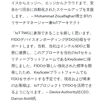
イスからエッジへ、エッジからクラウドまで、安
全かつ完全に自動化されたスケールアップを支援
します。」 — Mohammad Zoualfaghari博士 BTの
リサーチマネージャー兼IoTアーキテクト
「IoT TWGに参加できることを嬉しく思います。
FIDOデバイスオンボーディング(FDO)仕様をサ
ポートします。当初、当社はインテルSDOと緊
密に連携し、このアプローチを当社のIoTセキュ
リティープラットフォームであるKeyScalerに採
用しました。FIDOが新しい強化された標準を開
発したため、KeyScalerプラットフォームでも
FDOをサポートする予定です。現在および将来
のお客様は、IoTプロジェクトでFDOを活用でき
るようになります」 — Device Authority社CEO、
Darron Antill氏