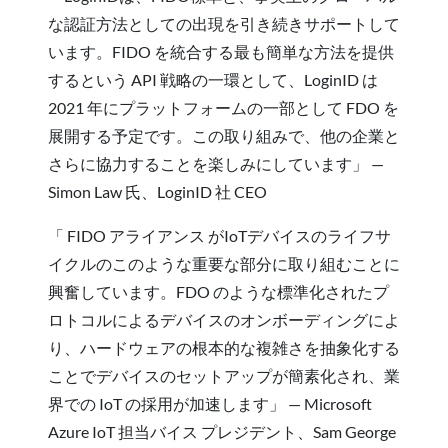
な認証方法としての出現を引き続きサポートして
います。FIDO を統合する最も簡単な方法を提供
するという API 戦略の一環として、LoginID は
2021 年にプラットフォームの一部として FDO を
展開する予定です。この取り組みで、他の企業と
さらに協力することを楽しみにしています」 —
Simon Law 氏、LoginID 社 CEO
「 FIDO アライアンス がIoTデバイスのライフサ
イクルのこのような重要な部分に取り組むことに
興奮しています。FDO のような標準化されたプ
ロトコルによるデバイスのオンボーディングによ
り、ハードウェアの根本的な複雑さを抽象化する
ことでデバイスのセットアップが簡素化され、業
界での IoT の採用が加速します」 — Microsoft
Azure IoT 担当バイス プレジデント、Sam George