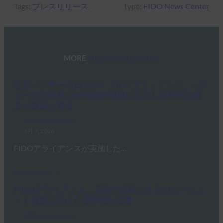
Tags:
プレスリリース
Type:
FIDO News Center
MORE
FIDO NEWS CENTER
世界パスキーの日 2026：FIDOアライアンス、パス
キーが全世界で50億個の規模に拡大し世界的な普
及が進展と発表
FIDO News Center
5月 7, 2026
FIDOアライアンスが実施した…
Read More →
FIDOアライアンス、安全で信頼できるAIエージェ
ント連携に向けた標準化を推進
FIDO News Center