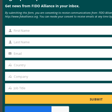
会が与えられます。
Get news from FIDO Alliance in your inbox.
By submitting this form, you are consenting to receive communications from: FIDO Allia
登録の締め切りは2021年7月2日です。 参加登録
http://www.fidoalliance.org. You can revoke your consent to receive emails at any time by
はこちらからご覧いただけます:
https://docs.google.com/forms/d/1J2YqpAGQAsMjF4
First Name
First
edit_requested=true
Name
Last Name
Last
スポンサーには、AuthO、 Google、Hanko.io、
Name
LINE、LoginID、Octatco、Samsung、
Email
Your
StrongKey、TrustKey、Yubicoが含まれます。
email
Country
Country
このイベントに関するその他のリソースは、
Company
Developer Challenge のホームページ
Company
(https://fidoalliance.org/fido-developer-challenge/
)
Job Title
Job
でご覧いただけます。
Title
SUBMIT
FIDO アライアンスについて