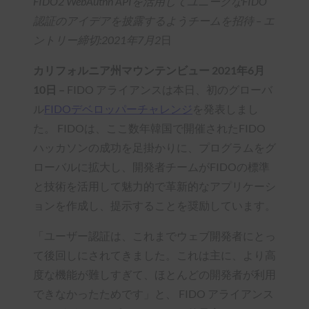
FIDO2 WebAuthn APIを活用してユニークなFIDO
認証のアイデアを披露するようチームを招待 –
エ
ントリー締切:2021年7月2
日
カリフォルニア州マウンテンビュー 2021年6月
10日 –
FIDO アライアンスは本日、初のグローバ
ル
FIDOデベロッパーチャレンジ
を発表しまし
た。 FIDOは、ここ数年韓国で開催されたFIDO
ハッカソンの成功を足掛かりに、プログラムをグ
ローバルに拡大し、開発者チームがFIDOの標準
と技術を活用して魅力的で革新的なアプリケーシ
ョンを作成し、提示することを奨励しています。
「ユーザー認証は、これまでウェブ開発者にとっ
て後回しにされてきました。これは主に、より高
度な機能が難しすぎて、ほとんどの開発者が利用
できなかったためです」と、 FIDO アライアンス