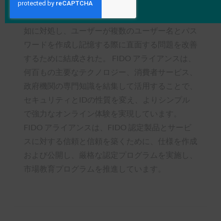
FIDO（Fast IDentity Online）アライアンスは
2012年7月、強力な認証技術間の相互運用性の欠
如に対処し、ユーザーが複数のユーザー名とパス
ワードを作成し記憶する際に直面する問題を改善
するために結成された。 FIDO アライアンスは、
何百もの主要なテクノロジー、消費者サービス、
政府機関の専門知識を結集して活用することで、
セキュリティとIDの性質を変え、よりシンプル
で強力なオンライン体験を実現しています。
FIDO アライアンスは、FIDO 認定製品とサービ
スに対する信頼と信頼を築くために、仕様を作成
および公開し、厳格な認定プログラムを実施し、
市場教育プログラムを推進しています。