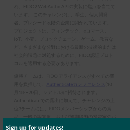
れ、FIDO2 WebAuthn APIの実装に焦点を当てて
います。 このチャレンジは、学生、個人開発
者、プレシード段階の企業に開かれています。
プロジェクトは、フィンテック、eコマース、
IoT、小売、ブロックチェーン、ゲーム、教育な
ど、さまざまな分野における最新の技術的または
社会的課題に対処するために、FIDO認証プロト
コルを適用する必要があります。
優勝チームは、FIDO アライアンスがすべての費
用を負担して、
Authenticateカンファレンス
(10
月18〜20日、シアトル)に招待されます。
Authenticateでの露出に加えて、チャレンジの上
位3チームには、FIDOメンバーシップからの賞
品、一般の認知度、および初期段階の投資家のパ
ネルとビジネスビジョンを共有するユニークな機
Sign up for updates!