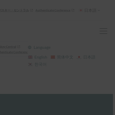
日本語
パスキー・セントラル
Authenticate Conference
skey Central
Language
henticate Conference
English
简体中文
日本語
한국어