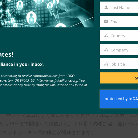
Name
Last Name
Last
ンサーシップの申し込みも受け付けており、オンサイトとリモートの両
Name
提供する幅広い機会を提供しています。 スポンサーシップの詳
Email
Your
email
すので、
authenticate@fidoalliance.org
。
Country
Country
rosoft、Yubicoです。
Company
ates!
Company
liance in your inbox.
Job Title
Job
teは、FIDOベースのサインインに焦点を当てた、ユーザー認証の
e consenting to receive communications from: FIDO
Title
S
Beaverton, OR 97003, US, http://www.fidoalliance.org. You
ロダクト・マネージャ、セキュリティ・ストラテジスト、および
ve emails at any time by using the unsubscribe link found at
ョン全体で最新の認証を展開するためのすべての教育、ツール
6日から18日まで、サンディエゴのすぐ北に位置するカリフォルニア州
日から19日まで開催）と併催され、より多くの参加者、全レベ
のネットワーキングの機会が追加されます。