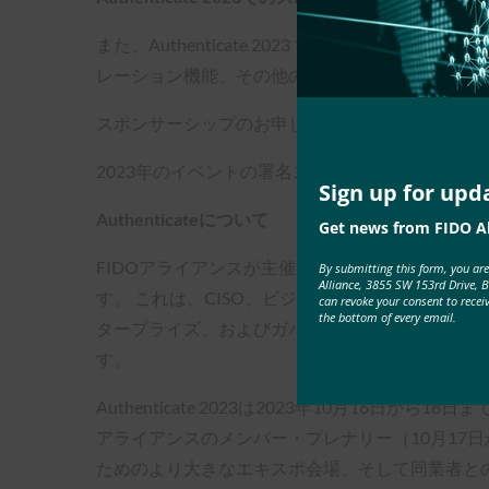
また、Authenticate 2023 ではスポ
レーション機能、その他のさまざまなメリットを
スポンサーシップのお申し込みは先着順となりま
2023年のイベントの署名スポンサーは、Google、Mic
Sign up for upd
Authenticateについて
Get news from FIDO Al
FIDOアライアンスが主催するAuthentica
By submitting this form, you ar
Alliance, 3855 SW 153rd Drive, 
す。 これは、CISO、ビジネス・リーダー、プ
can revoke your consent to recei
the bottom of every email.
タープライズ、およびガバメント・アプリケーシ
す。
Authenticate 2023は2023年10月1
アライアンスのメンバー・プレナリー（10月17
ためのより大きなエキスポ会場、そして同業者と