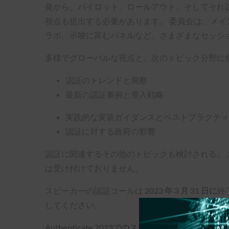
発から、パイロット、ロールアウト、そしてそれ
視点も提出する必要があります。 委員会は、メイ
ラボ、示唆に富むパネルなど、さまざまなセッシ
多様でグローバルな視点と、次のトピック分野に
認証のトレンドと洞察
最新の認証事例と導入戦略
実践的な実装ガイダンスとベストプラクティ
認証に対する政府の影響
認証に関連するその他のトピックも検討される。 
は受け付けておりません。
スピーカーの認証コールは
2023 年 3 月 31 日に
終
してください。
Authenticate 2023でのスポンサーシップの機会