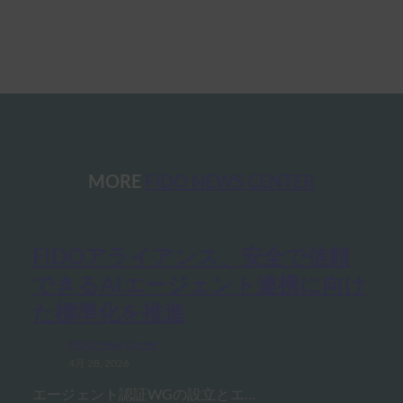
MORE
FIDO NEWS CENTER
FIDOアライアンス、安全で信頼
できるAIエージェント連携に向け
た標準化を推進
FIDO News Center
4月 28, 2026
エージェント認証WGの設立とエ…