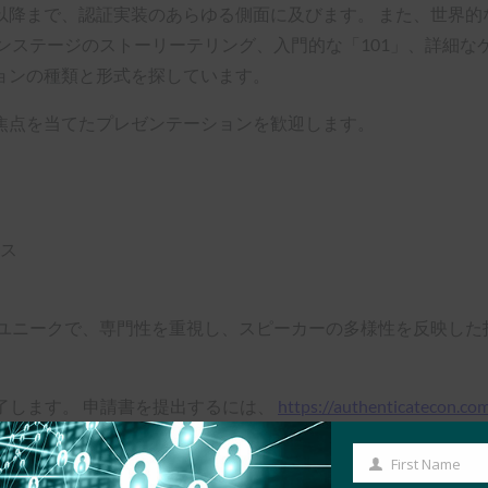
以降まで、認証実装のあらゆる側面に及びます。 また、世界的
ンステージのストーリーテリング、入門的な「101」、詳細
ョンの種類と形式を探しています。
焦点を当てたプレゼンテーションを歓迎します。
ス
ユニークで、専門性を重視し、スピーカーの多様性を反映した
了します。 申請書を提出するには、
https://authenticatecon.co
First Name
First