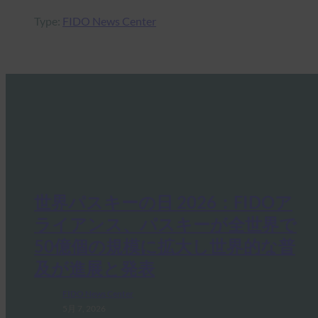
Type:
FIDO News Center
世界パスキーの日 2026：FIDOア
ライアンス、パスキーが全世界で
50億個の規模に拡大し世界的な普
及が進展と発表
FIDO News Center
5月 7, 2026