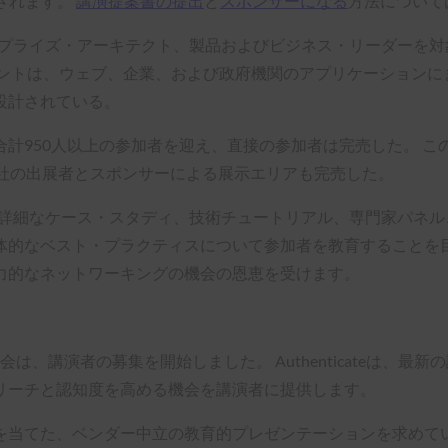
で開催されます。
講演提案書の提出
と
スポンサーになる
方法について
ープライズ・アーキテクト、製品およびビジネス・リーダーを対象
ベントは、ウェブ、企業、および政府機関のアプリケーションに
設計されている。
計950人以上の参加者を迎え、直接の参加者は完売した。 こ
0社の出展者とスポンサーによる展示エリアも完売した。
な基盤の上に、詳細なケース・スタディ、技術チュートリアル、専門家
体的なベスト・プラクティスについて参加者を教育することを目
力的なネットワーキングの機会の恩恵を受けます。
ログラム委員会は、講演者の募集を開始しました。 Authenticat
リーチと認知度を高める機会を講演者に提供します。
を当てた、ベンダー中立の教育的プレゼンテーションを求めてい