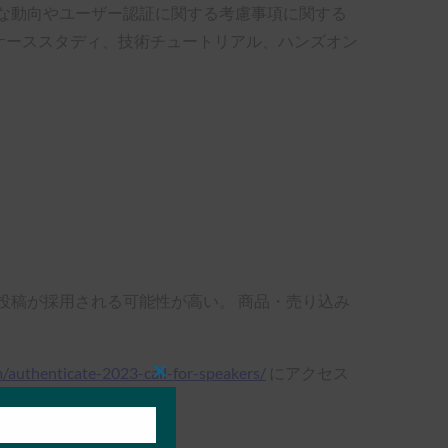
な動向やユーザー認証に関する考慮事項に関する
なケーススタディ、技術チュートリアル、ハンズオン
投稿が採用される可能性が高い。 商品・売り込み
m/authenticate-2023-call-for-speakers/
にアクセス
Close
this
module