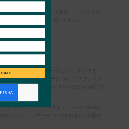
方の参加者に、より幅広いブランド露出、リードジェネ
細については、
趣意
書をご覧ください。
あらゆる側面に特化した業界唯一のカンファレンスで
UBMIT
アイデンティティ・アーキテクトが、ウェブ、エン
、およびベスト・プラクティスを得るための場所で
カールスバッドのオムニ・ラ・コスタ・リゾートでFIDO
ルのセッション、パスワードレスを実現する企業の