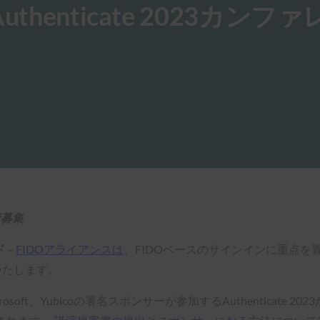
henticate 2023カンフ
者募集
 –
FIDOアライアンスは
、FIDOベースのサインインに重点
いたします。
icrosoft、Yubicoの署名スポンサーが参加するAuthentica